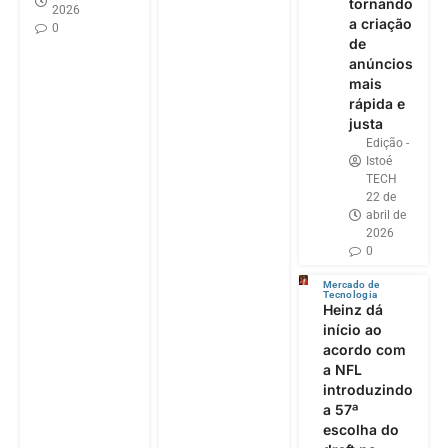
tornando
2026
a criação
0
de
anúncios
mais
rápida e
justa
Edição -
Istoé
TECH
22 de
abril de
2026
0
Mercado de
Tecnologia
Heinz dá
início ao
acordo com
a NFL
introduzindo
a 57ª
escolha do