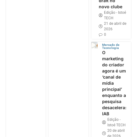
draft no
novo clube
Edição - Istoé
TECH
21 de abril de
2026
0
Mercado de
Tecnologia
O
marketing
do criador
agora é um
‘canal de
mídia
principal’
enquanto a
pesquisa
desacelera:
IAB
Edição -
Istoé TECH
20 de abril
de 2026