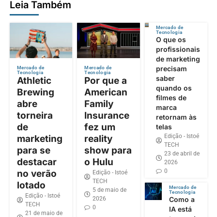
Leia Também
Mercado de
Tecnologia
O que os
profissionais
de marketing
precisam
Mercado de
Mercado de
Tecnologia
Tecnologia
saber
Athletic
Por que a
quando os
Brewing
American
filmes de
abre
Family
marca
torneira
Insurance
retornam às
de
fez um
telas
Edição - Istoé
marketing
reality
TECH
para se
show para
23 de abril de
destacar
o Hulu
2026
0
no verão
Edição - Istoé
TECH
lotado
Mercado de
5 de maio de
Tecnologia
Edição - Istoé
2026
Como a
TECH
0
IA está
21 de maio de