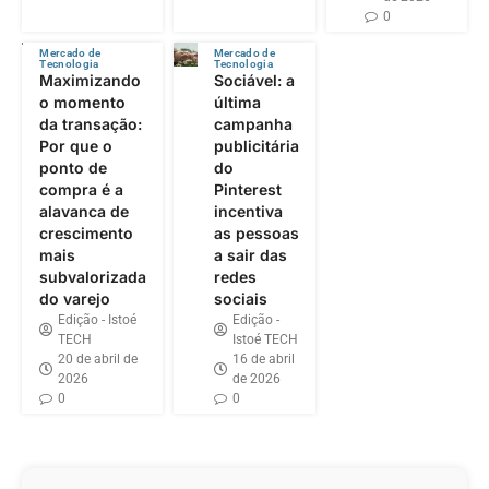
0
Mercado de
Mercado de
Tecnologia
Tecnologia
Maximizando
Sociável: a
o momento
última
da transação:
campanha
Por que o
publicitária
ponto de
do
compra é a
Pinterest
alavanca de
incentiva
crescimento
as pessoas
mais
a sair das
subvalorizada
redes
do varejo
sociais
Edição - Istoé
Edição -
TECH
Istoé TECH
20 de abril de
16 de abril
2026
de 2026
0
0