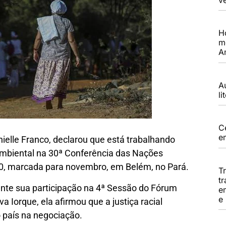
H
m
A
A
li
C
e
Anielle Franco, declarou que está trabalhando
 ambiental na 30ª Conferência das Nações
0, marcada para novembro, em Belém, no Pará.
T
tr
nte sua participação na 4ª Sessão do Fórum
e
e
Iorque, ela afirmou que a justiça racial
 país na negociação.