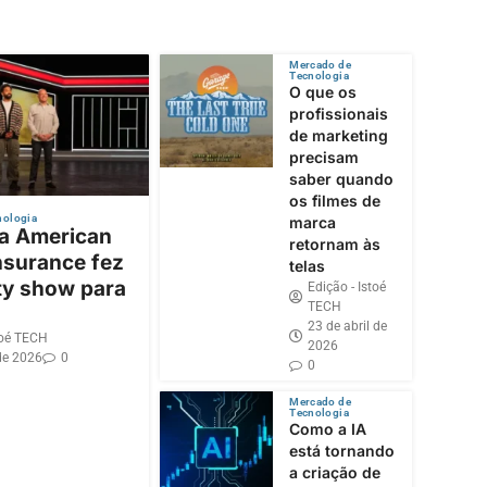
Mercado de
Tecnologia
O que os
profissionais
de marketing
precisam
saber quando
os filmes de
nologia
marca
 a American
retornam às
nsurance fez
telas
ty show para
Edição - Istoé
TECH
23 de abril de
toé TECH
2026
de 2026
0
0
Mercado de
Tecnologia
Como a IA
está tornando
a criação de