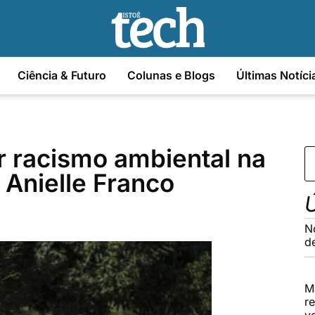
Ciência & Futuro
Colunas e Blogs
Últimas Notíci
ar racismo ambiental na
 Anielle Franco
Ú
N
d
M
r
ve