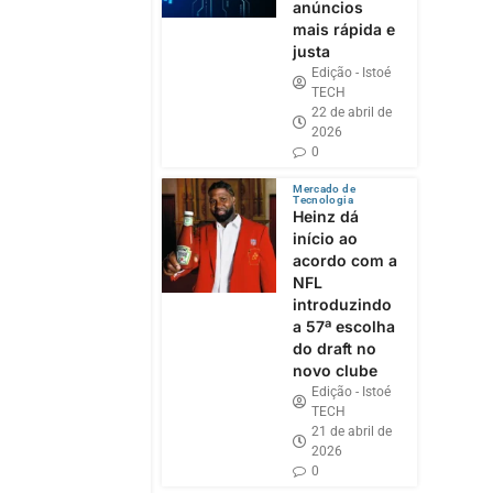
anúncios
mais rápida e
justa
Edição - Istoé
TECH
22 de abril de
2026
0
Mercado de
Tecnologia
Heinz dá
início ao
acordo com a
NFL
introduzindo
a 57ª escolha
do draft no
novo clube
Edição - Istoé
TECH
21 de abril de
2026
0