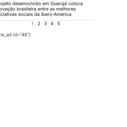
rojeto desenvolvido em Guarujá coloca
novação brasileira entre as melhores
iciativas sociais da Ibero-América
1
2
3
4
5
the_ad id="48"]