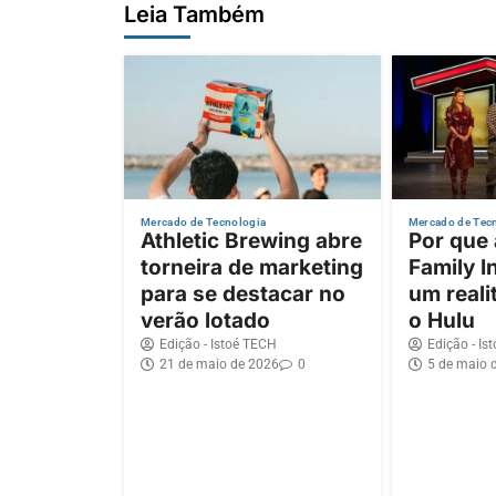
Leia Também
Mercado de Tecnologia
Mercado de Tec
Athletic Brewing abre
Por que
torneira de marketing
Family I
para se destacar no
um reali
verão lotado
o Hulu
Edição - Istoé TECH
Edição - Is
21 de maio de 2026
0
5 de maio 