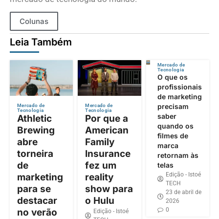
Colunas
Leia Também
Mercado de
Tecnologia
O que os
profissionais
de marketing
precisam
Mercado de
Mercado de
Tecnologia
Tecnologia
saber
Athletic
Por que a
quando os
Brewing
American
filmes de
abre
Family
marca
torneira
Insurance
retornam às
de
fez um
telas
Edição - Istoé
marketing
reality
TECH
para se
show para
23 de abril de
destacar
o Hulu
2026
0
no verão
Edição - Istoé