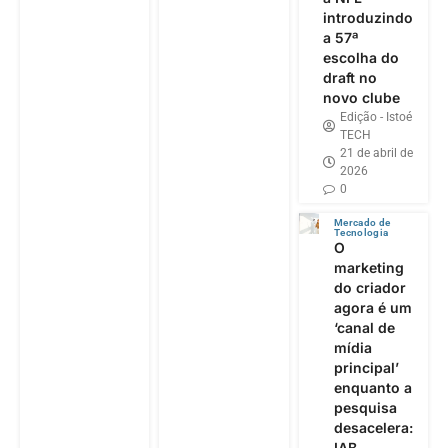
introduzindo
a 57ª
escolha do
draft no
novo clube
Edição - Istoé
TECH
21 de abril de
2026
0
Mercado de
Tecnologia
O
marketing
do criador
agora é um
‘canal de
mídia
principal’
enquanto a
pesquisa
desacelera:
IAB