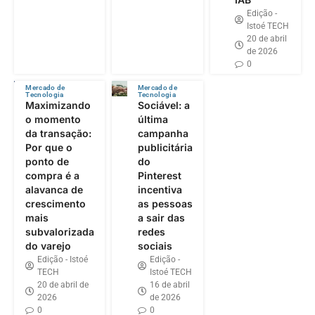
Edição -
Istoé TECH
20 de abril
de 2026
0
Mercado de
Mercado de
Tecnologia
Tecnologia
Maximizando
Sociável: a
o momento
última
da transação:
campanha
Por que o
publicitária
ponto de
do
compra é a
Pinterest
alavanca de
incentiva
crescimento
as pessoas
mais
a sair das
subvalorizada
redes
do varejo
sociais
Edição - Istoé
Edição -
TECH
Istoé TECH
20 de abril de
16 de abril
2026
de 2026
0
0