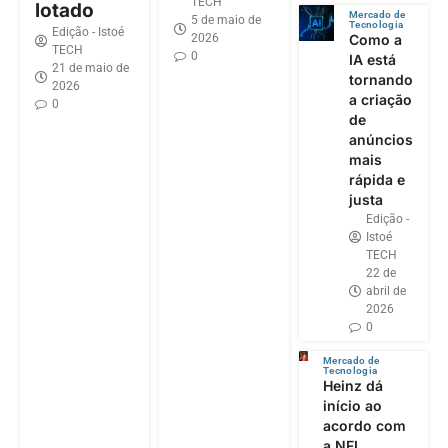
TECH
lotado
Mercado de
5 de maio de
Tecnologia
Edição - Istoé
2026
Como a
TECH
0
IA está
21 de maio de
tornando
2026
a criação
0
de
anúncios
mais
rápida e
justa
Edição -
Istoé
TECH
22 de
abril de
2026
0
Mercado de
Tecnologia
Heinz dá
início ao
acordo com
a NFL