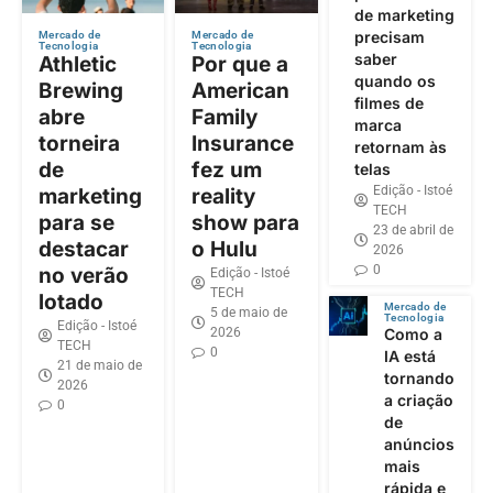
de marketing
precisam
Mercado de
Mercado de
Tecnologia
Tecnologia
saber
Athletic
Por que a
quando os
Brewing
American
filmes de
abre
Family
marca
torneira
Insurance
retornam às
de
fez um
telas
Edição - Istoé
marketing
reality
TECH
para se
show para
23 de abril de
destacar
o Hulu
2026
0
no verão
Edição - Istoé
TECH
lotado
Mercado de
5 de maio de
Tecnologia
Edição - Istoé
2026
Como a
TECH
0
IA está
21 de maio de
tornando
2026
a criação
0
de
anúncios
mais
rápida e