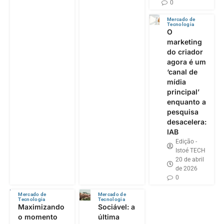
0
Mercado de
Tecnologia
O
marketing
do criador
agora é um
‘canal de
mídia
principal’
enquanto a
pesquisa
desacelera:
IAB
Edição -
Istoé TECH
20 de abril
de 2026
0
Mercado de
Mercado de
Tecnologia
Tecnologia
Maximizando
Sociável: a
o momento
última