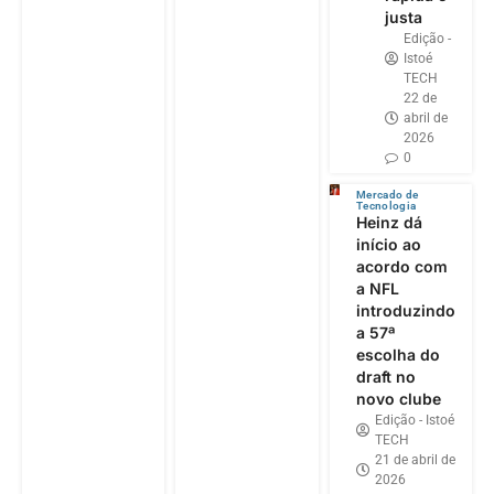
justa
Edição -
Istoé
TECH
22 de
abril de
2026
0
Mercado de
Tecnologia
Heinz dá
início ao
acordo com
a NFL
introduzindo
a 57ª
escolha do
draft no
novo clube
Edição - Istoé
TECH
21 de abril de
2026