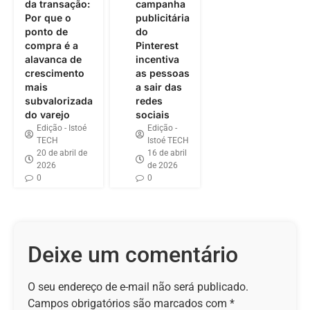
da transação:
campanha
Por que o
publicitária
ponto de
do
compra é a
Pinterest
alavanca de
incentiva
crescimento
as pessoas
mais
a sair das
subvalorizada
redes
do varejo
sociais
Edição - Istoé
Edição -
TECH
Istoé TECH
20 de abril de
16 de abril
2026
de 2026
0
0
Deixe um comentário
O seu endereço de e-mail não será publicado.
Campos obrigatórios são marcados com
*