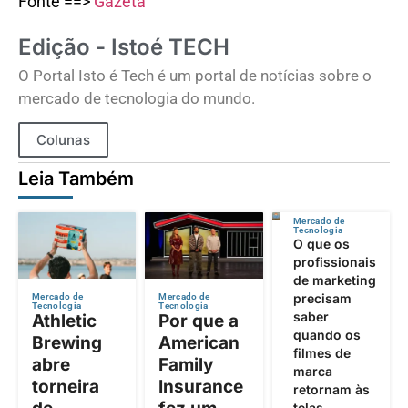
Fonte ==>
Gazeta
Edição - Istoé TECH
O Portal Isto é Tech é um portal de notícias sobre o
mercado de tecnologia do mundo.
Colunas
Leia Também
Mercado de
Tecnologia
O que os
profissionais
de marketing
precisam
Mercado de
Mercado de
Tecnologia
Tecnologia
saber
Athletic
Por que a
quando os
Brewing
American
filmes de
abre
Family
marca
torneira
Insurance
retornam às
telas