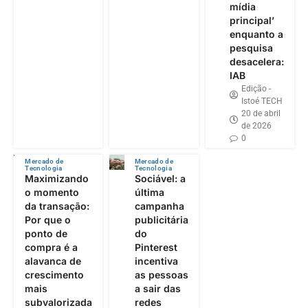
mídia
principal’
enquanto a
pesquisa
desacelera:
IAB
Edição -
Istoé TECH
20 de abril
de 2026
0
Mercado de
Mercado de
Tecnologia
Tecnologia
Maximizando
Sociável: a
o momento
última
da transação:
campanha
Por que o
publicitária
ponto de
do
compra é a
Pinterest
alavanca de
incentiva
crescimento
as pessoas
mais
a sair das
subvalorizada
redes