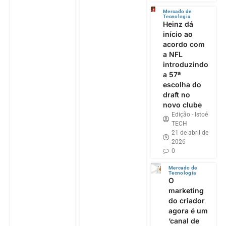
Mercado de
Tecnologia
Heinz dá
início ao
acordo com
a NFL
introduzindo
a 57ª
escolha do
draft no
novo clube
Edição - Istoé
TECH
21 de abril de
2026
0
Mercado de
Tecnologia
O
marketing
do criador
agora é um
‘canal de