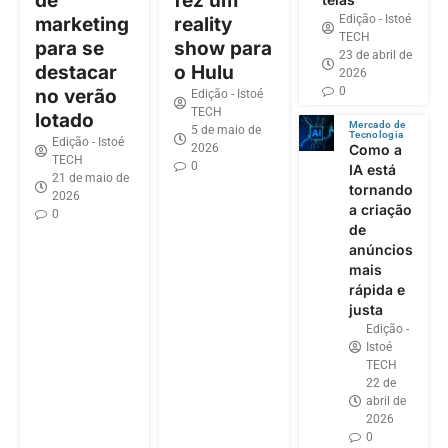
de
fez um
Edição - Istoé
marketing
reality
TECH
para se
show para
23 de abril de
destacar
o Hulu
2026
0
no verão
Edição - Istoé
TECH
lotado
Mercado de
5 de maio de
Tecnologia
Edição - Istoé
2026
Como a
TECH
0
IA está
21 de maio de
tornando
2026
a criação
0
de
anúncios
mais
rápida e
justa
Edição -
Istoé
TECH
22 de
abril de
2026
0