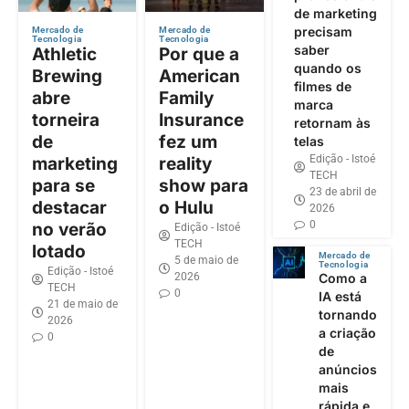
de marketing
precisam
Mercado de
Mercado de
Tecnologia
Tecnologia
saber
Athletic
Por que a
quando os
Brewing
American
filmes de
abre
Family
marca
torneira
Insurance
retornam às
de
fez um
telas
Edição - Istoé
marketing
reality
TECH
para se
show para
23 de abril de
destacar
o Hulu
2026
0
no verão
Edição - Istoé
TECH
lotado
Mercado de
5 de maio de
Tecnologia
Edição - Istoé
2026
Como a
TECH
0
IA está
21 de maio de
tornando
2026
a criação
0
de
anúncios
mais
rápida e