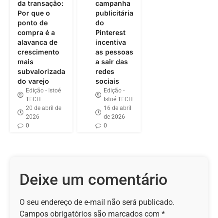
da transação:
campanha
Por que o
publicitária
ponto de
do
compra é a
Pinterest
alavanca de
incentiva
crescimento
as pessoas
mais
a sair das
subvalorizada
redes
do varejo
sociais
Edição - Istoé
Edição -
TECH
Istoé TECH
20 de abril de
16 de abril
2026
de 2026
0
0
Deixe um comentário
O seu endereço de e-mail não será publicado.
Campos obrigatórios são marcados com
*