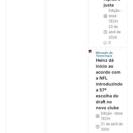
justa
Edição -
Istoé
TECH
22 de
abril de
2026
0
Mercado de
Tecnologia
Heinz dá
início ao
acordo com
a NFL
introduzindo
a 57ª
escolha do
draft no
novo clube
Edição - Istoé
TECH
21 de abril de
2026