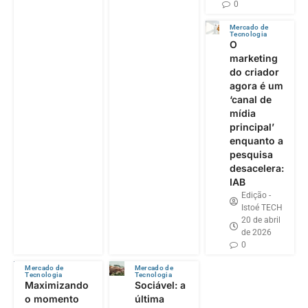
0
Mercado de
Tecnologia
O
marketing
do criador
agora é um
‘canal de
mídia
principal’
enquanto a
pesquisa
desacelera:
IAB
Edição -
Istoé TECH
20 de abril
de 2026
0
Mercado de
Mercado de
Tecnologia
Tecnologia
Maximizando
Sociável: a
o momento
última