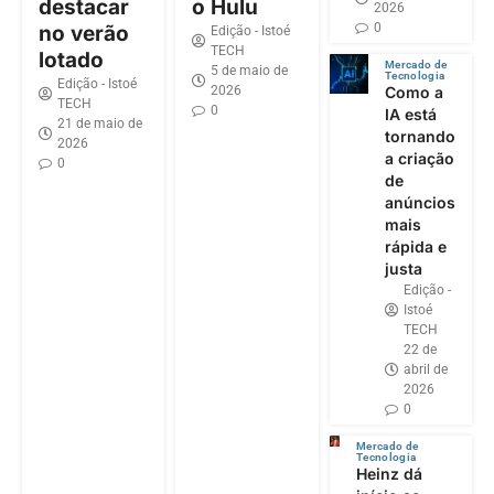
destacar
o Hulu
2026
0
no verão
Edição - Istoé
TECH
lotado
Mercado de
5 de maio de
Tecnologia
Edição - Istoé
2026
Como a
TECH
0
IA está
21 de maio de
tornando
2026
a criação
0
de
anúncios
mais
rápida e
justa
Edição -
Istoé
TECH
22 de
abril de
2026
0
Mercado de
Tecnologia
Heinz dá