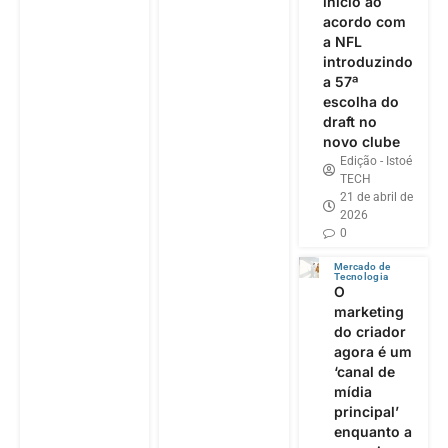
início ao
acordo com
a NFL
introduzindo
a 57ª
escolha do
draft no
novo clube
Edição - Istoé
TECH
21 de abril de
2026
0
Mercado de
Tecnologia
O
marketing
do criador
agora é um
‘canal de
mídia
principal’
enquanto a