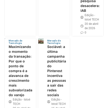
pesquisa
desacelera:
IAB
Edição -
Istoé TECH
20 de abril
de 2026
0
Mercado de
Mercado de
Tecnologia
Tecnologia
Maximizando
Sociável: a
o momento
última
da transação:
campanha
Por que o
publicitária
ponto de
do
compra é a
Pinterest
alavanca de
incentiva
crescimento
as pessoas
mais
a sair das
subvalorizada
redes
do varejo
sociais
Edição - Istoé
Edição -
TECH
Istoé TECH