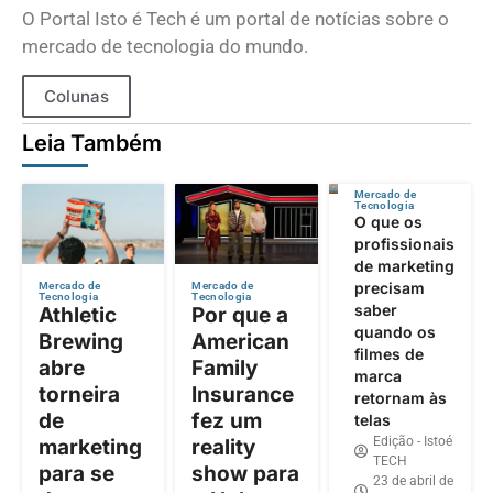
O Portal Isto é Tech é um portal de notícias sobre o
mercado de tecnologia do mundo.
Colunas
Leia Também
Mercado de
Tecnologia
O que os
profissionais
de marketing
precisam
Mercado de
Mercado de
Tecnologia
Tecnologia
saber
Athletic
Por que a
quando os
Brewing
American
filmes de
abre
Family
marca
torneira
Insurance
retornam às
de
fez um
telas
Edição - Istoé
marketing
reality
TECH
para se
show para
23 de abril de