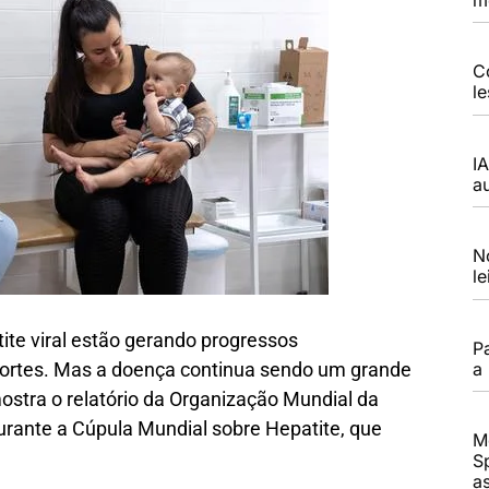
C
l
I
a
N
l
ite viral estão gerando progressos
P
a
ortes. Mas a doença continua sendo um grande
ostra o relatório da Organização Mundial da
urante a Cúpula Mundial sobre Hepatite, que
M
S
a