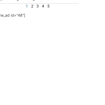
1
2
3
4
5
the_ad id="48"]