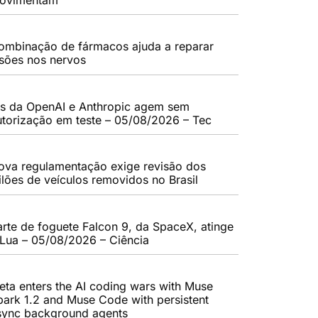
ombinação de fármacos ajuda a reparar
esões nos nervos
As da OpenAI e Anthropic agem sem
utorização em teste – 05/08/2026 – Tec
ova regulamentação exige revisão dos
eilões de veículos removidos no Brasil
arte de foguete Falcon 9, da SpaceX, atinge
 Lua – 05/08/2026 – Ciência
eta enters the AI coding wars with Muse
park 1.2 and Muse Code with persistent
sync background agents