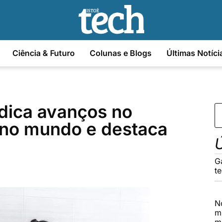
Ciência & Futuro
Colunas e Blogs
Últimas Notíci
ndica avanços no
 no mundo e destaca
Ú
G
t
N
m
m