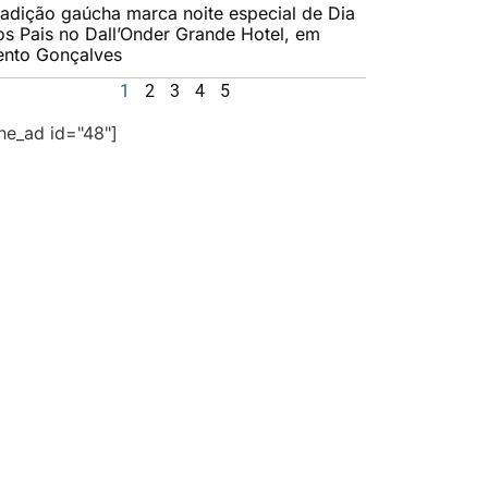
radição gaúcha marca noite especial de Dia
os Pais no Dall’Onder Grande Hotel, em
ento Gonçalves
1
2
3
4
5
the_ad id="48"]