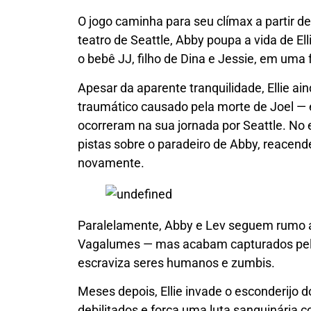
O jogo caminha para seu clímax a partir de
teatro de Seattle, Abby poupa a vida de Ell
o bebê JJ, filho de Dina e Jessie, em um
Apesar da aparente tranquilidade, Ellie ai
traumático causado pela morte de Joel — 
ocorreram na sua jornada por Seattle. No 
pistas sobre o paradeiro de Abby, reacende
novamente.
Paralelamente, Abby e Lev seguem rumo a 
Vagalumes — mas acabam capturados pelo
escraviza seres humanos e zumbis.
Meses depois, Ellie invade o esconderijo 
debilitados e força uma luta sanguinária c