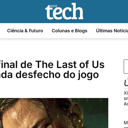
Ciência & Futuro
Colunas e Blogs
Últimas Notíci
inal de The Last of Us
da desfecho do jogo
Ú
X
s
A
M
s