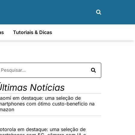
as
Tutoriais & Dicas
ltimas Notícias
iaomi em destaque: uma seleção de
martphones com ótimo custo-benefício na
mazon
otorola em destaque: uma seleção de
martphones com 5G, câmera com IA e