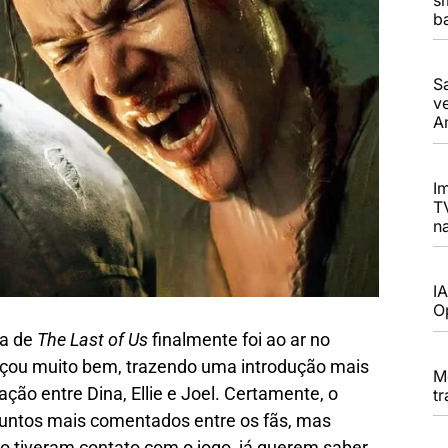
b
S
v
A
I
T
n
I
O
da de
The Last of Us
finalmente foi ao ar no
çou muito bem, trazendo uma introdução mais
M
ão entre Dina, Ellie e Joel. Certamente, o
t
untos mais comentados entre os fãs, mas
o tiveram contato com o jogo, já querem saber