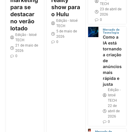
marketing
reality
TECH
para se
show para
23 de abril de
destacar
o Hulu
2026
0
no verão
Edição - Istoé
TECH
lotado
Mercado de
5 de maio de
Tecnologia
Edição - Istoé
2026
Como a
TECH
0
IA está
21 de maio de
tornando
2026
a criação
0
de
anúncios
mais
rápida e
justa
Edição -
Istoé
TECH
22 de
abril de
2026
0
Mercado de