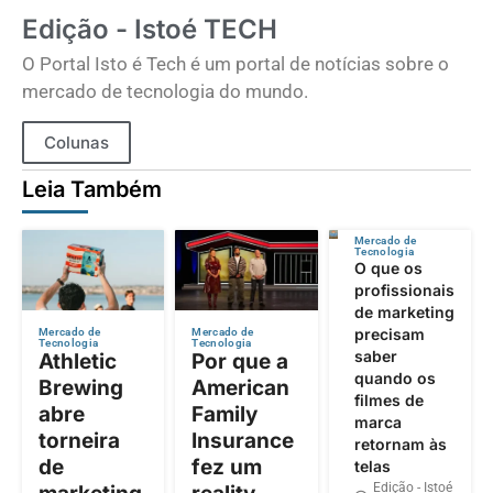
Edição - Istoé TECH
O Portal Isto é Tech é um portal de notícias sobre o
mercado de tecnologia do mundo.
Colunas
Leia Também
Mercado de
Tecnologia
O que os
profissionais
de marketing
precisam
Mercado de
Mercado de
Tecnologia
Tecnologia
saber
Athletic
Por que a
quando os
Brewing
American
filmes de
abre
Family
marca
torneira
Insurance
retornam às
de
fez um
telas
Edição - Istoé