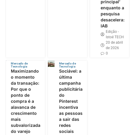
principal’
enquanto a
pesquisa
desacelera:
IAB
Edição -
Istoé TECH
20 de abril
de 2026
0
Mercado de
Mercado de
Tecnologia
Tecnologia
Maximizando
Sociável: a
o momento
última
da transação:
campanha
Por que o
publicitária
ponto de
do
compra é a
Pinterest
alavanca de
incentiva
crescimento
as pessoas
mais
a sair das
subvalorizada
redes
do varejo
sociais