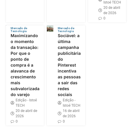
Istoé TECH
20 de abril
de 2026
0
Mercado de
Mercado de
Tecnologia
Tecnologia
Maximizando
Sociável: a
o momento
última
da transação:
campanha
Por que o
publicitária
ponto de
do
compra é a
Pinterest
alavanca de
incentiva
crescimento
as pessoas
mais
a sair das
subvalorizada
redes
do varejo
sociais
Edição - Istoé
Edição -
TECH
Istoé TECH
20 de abril de
16 de abril
2026
de 2026
0
0