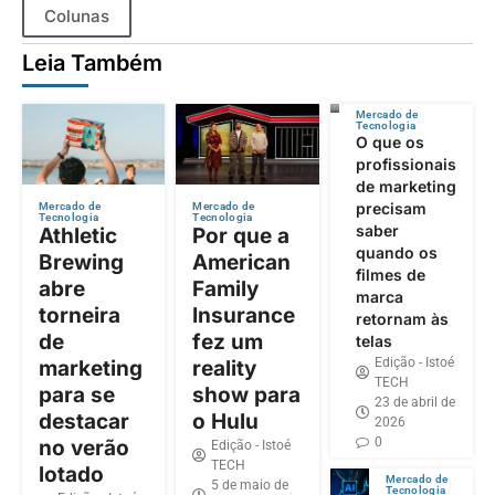
Colunas
Leia Também
Mercado de
Tecnologia
O que os
profissionais
de marketing
precisam
Mercado de
Mercado de
Tecnologia
Tecnologia
saber
Athletic
Por que a
quando os
Brewing
American
filmes de
abre
Family
marca
torneira
Insurance
retornam às
de
fez um
telas
Edição - Istoé
marketing
reality
TECH
para se
show para
23 de abril de
destacar
o Hulu
2026
0
no verão
Edição - Istoé
TECH
lotado
Mercado de
5 de maio de
Tecnologia