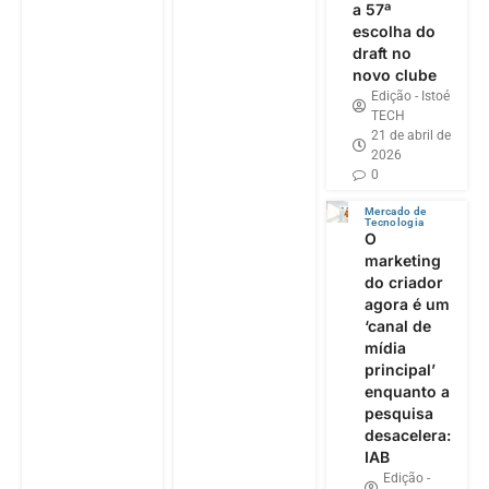
a 57ª
escolha do
draft no
novo clube
Edição - Istoé
TECH
21 de abril de
2026
0
Mercado de
Tecnologia
O
marketing
do criador
agora é um
‘canal de
mídia
principal’
enquanto a
pesquisa
desacelera:
IAB
Edição -