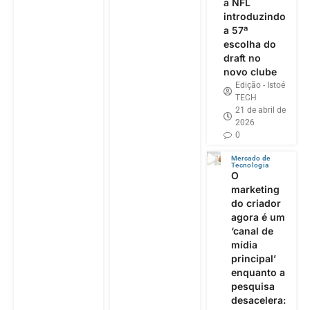
a NFL
introduzindo
a 57ª
escolha do
draft no
novo clube
Edição - Istoé
TECH
21 de abril de
2026
0
Mercado de
Tecnologia
O
marketing
do criador
agora é um
‘canal de
mídia
principal’
enquanto a
pesquisa
desacelera: