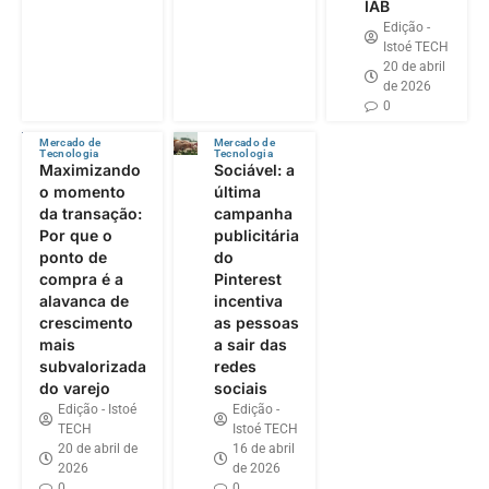
IAB
Edição -
Istoé TECH
20 de abril
de 2026
0
Mercado de
Mercado de
Tecnologia
Tecnologia
Maximizando
Sociável: a
o momento
última
da transação:
campanha
Por que o
publicitária
ponto de
do
compra é a
Pinterest
alavanca de
incentiva
crescimento
as pessoas
mais
a sair das
subvalorizada
redes
do varejo
sociais
Edição - Istoé
Edição -
TECH
Istoé TECH
20 de abril de
16 de abril
2026
de 2026
0
0