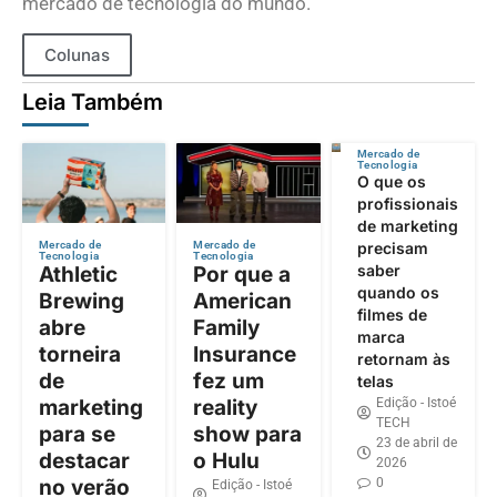
mercado de tecnologia do mundo.
Colunas
Leia Também
Mercado de
Tecnologia
O que os
profissionais
de marketing
precisam
Mercado de
Mercado de
Tecnologia
Tecnologia
saber
Athletic
Por que a
quando os
Brewing
American
filmes de
abre
Family
marca
torneira
Insurance
retornam às
de
fez um
telas
Edição - Istoé
marketing
reality
TECH
para se
show para
23 de abril de
destacar
o Hulu
2026
0
no verão
Edição - Istoé