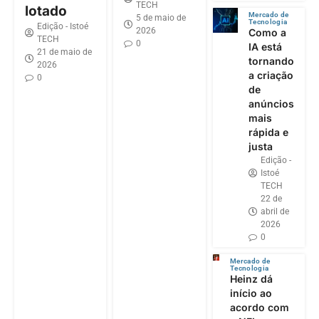
TECH
lotado
Mercado de
5 de maio de
Tecnologia
Edição - Istoé
2026
Como a
TECH
0
IA está
21 de maio de
tornando
2026
a criação
0
de
anúncios
mais
rápida e
justa
Edição -
Istoé
TECH
22 de
abril de
2026
0
Mercado de
Tecnologia
Heinz dá
início ao
acordo com