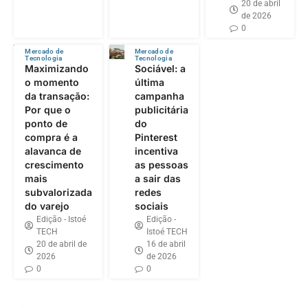
20 de abril
de 2026
0
Mercado de
Mercado de
Tecnologia
Tecnologia
Maximizando
Sociável: a
o momento
última
da transação:
campanha
Por que o
publicitária
ponto de
do
compra é a
Pinterest
alavanca de
incentiva
crescimento
as pessoas
mais
a sair das
subvalorizada
redes
do varejo
sociais
Edição - Istoé
Edição -
TECH
Istoé TECH
20 de abril de
16 de abril
2026
de 2026
0
0