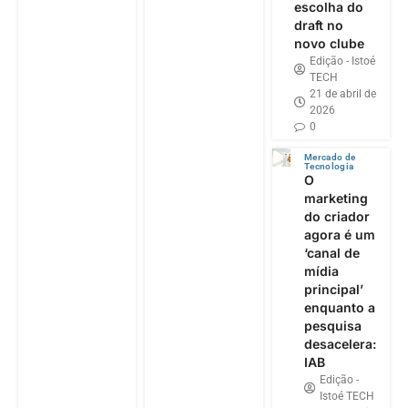
escolha do
draft no
novo clube
Edição - Istoé
TECH
21 de abril de
2026
0
Mercado de
Tecnologia
O
marketing
do criador
agora é um
‘canal de
mídia
principal’
enquanto a
pesquisa
desacelera:
IAB
Edição -
Istoé TECH