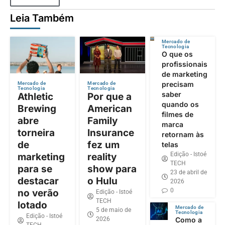
Leia Também
Mercado de
Tecnologia
O que os
profissionais
de marketing
precisam
Mercado de
Mercado de
Tecnologia
Tecnologia
saber
Athletic
Por que a
quando os
Brewing
American
filmes de
abre
Family
marca
torneira
Insurance
retornam às
de
fez um
telas
Edição - Istoé
marketing
reality
TECH
para se
show para
23 de abril de
destacar
o Hulu
2026
0
no verão
Edição - Istoé
TECH
lotado
Mercado de
5 de maio de
Tecnologia
Edição - Istoé
2026
Como a