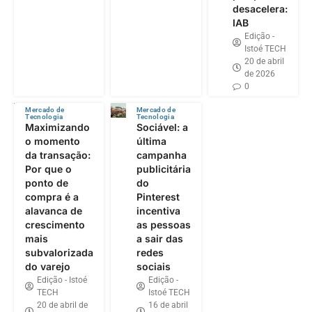
desacelera:
IAB
Edição -
Istoé TECH
20 de abril
de 2026
0
Mercado de
Mercado de
Tecnologia
Tecnologia
Maximizando
Sociável: a
o momento
última
da transação:
campanha
Por que o
publicitária
ponto de
do
compra é a
Pinterest
alavanca de
incentiva
crescimento
as pessoas
mais
a sair das
subvalorizada
redes
do varejo
sociais
Edição - Istoé
Edição -
TECH
Istoé TECH
20 de abril de
16 de abril