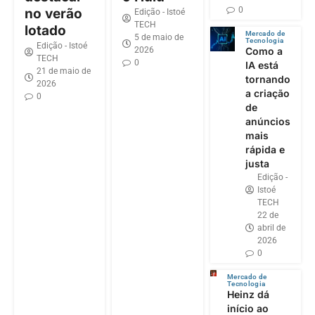
0
no verão
Edição - Istoé
TECH
lotado
Mercado de
5 de maio de
Tecnologia
Edição - Istoé
2026
Como a
TECH
0
IA está
21 de maio de
tornando
2026
a criação
0
de
anúncios
mais
rápida e
justa
Edição -
Istoé
TECH
22 de
abril de
2026
0
Mercado de
Tecnologia
Heinz dá
início ao