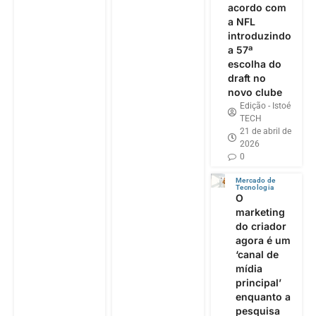
acordo com
a NFL
introduzindo
a 57ª
escolha do
draft no
novo clube
Edição - Istoé
TECH
21 de abril de
2026
0
Mercado de
Tecnologia
O
marketing
do criador
agora é um
‘canal de
mídia
principal’
enquanto a
pesquisa