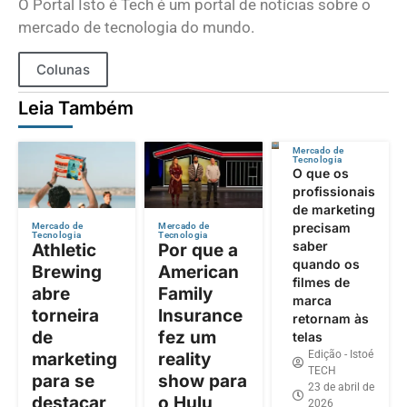
O Portal Isto é Tech é um portal de notícias sobre o
mercado de tecnologia do mundo.
Colunas
Leia Também
Mercado de
Tecnologia
O que os
profissionais
de marketing
precisam
Mercado de
Mercado de
Tecnologia
Tecnologia
saber
Athletic
Por que a
quando os
Brewing
American
filmes de
abre
Family
marca
torneira
Insurance
retornam às
de
fez um
telas
Edição - Istoé
marketing
reality
TECH
para se
show para
23 de abril de
destacar
o Hulu
2026