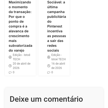
Maximizando
Sociável: a
o momento
última
da transação:
campanha
Por que o
publicitária
ponto de
do
compra é a
Pinterest
alavanca de
incentiva
crescimento
as pessoas
mais
a sair das
subvalorizada
redes
do varejo
sociais
Edição - Istoé
Edição -
TECH
Istoé TECH
20 de abril de
16 de abril
2026
de 2026
0
0
Deixe um comentário