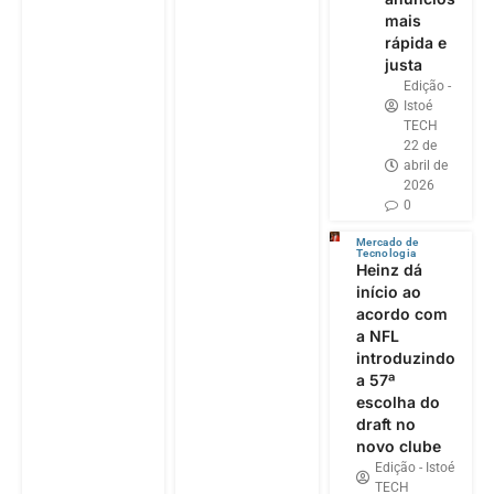
mais
rápida e
justa
Edição -
Istoé
TECH
22 de
abril de
2026
0
Mercado de
Tecnologia
Heinz dá
início ao
acordo com
a NFL
introduzindo
a 57ª
escolha do
draft no
novo clube
Edição - Istoé
TECH