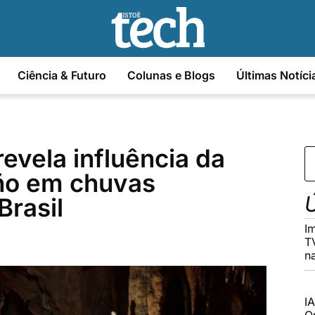
Ciência & Futuro
Colunas e Blogs
Últimas Notíci
evela influência da
iño em chuvas
Ú
Brasil
I
T
n
I
O