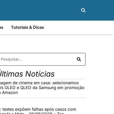
as
Tutoriais & Dicas
ltimas Notícias
magem de cinema em casa: selecionamos
Vs OLED e QLED da Samsung em promoção
a Amazon
A: testes expõem falhas após casos com
penAI e Meta – 09/08/2026 – Tec