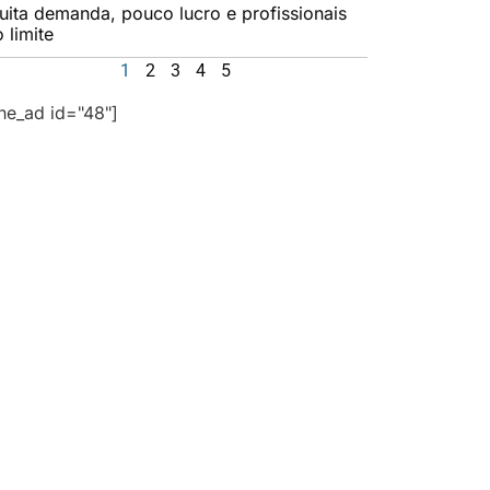
uita demanda, pouco lucro e profissionais
 limite
1
2
3
4
5
the_ad id="48"]