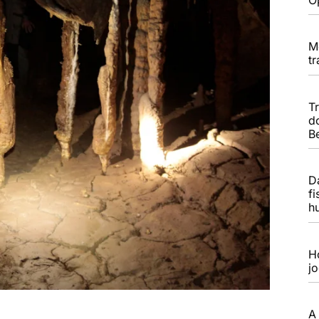
M
t
T
d
B
Da
f
h
H
j
A 