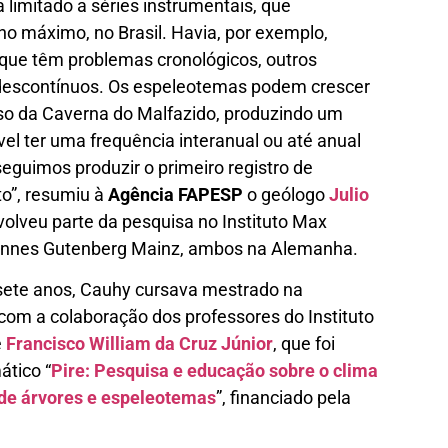
 limitado a séries instrumentais, que
o máximo, no Brasil. Havia, por exemplo,
 que têm problemas cronológicos, outros
o descontínuos. Os espeleotemas podem crescer
so da Caverna do Malfazido, produzindo um
ível ter uma frequência interanual ou até anual
eguimos produzir o primeiro registro de
o”, resumiu à
Agência FAPESP
o geólogo
Julio
envolveu parte da pesquisa no Instituto Max
hannes Gutenberg Mainz, ambos na Alemanha.
sete anos, Cauhy cursava mestrado na
com a colaboração dos professores do Instituto
e
Francisco William da Cruz Júnior
, que foi
ático “
Pire: Pesquisa e educação sobre o clima
de árvores e espeleotemas
”, financiado pela