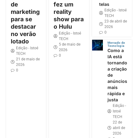
de
fez um
telas
Edição - Istoé
marketing
reality
TECH
para se
show para
23 de abril de
destacar
o Hulu
2026
0
no verão
Edição - Istoé
TECH
lotado
Mercado de
5 de maio de
Tecnologia
Edição - Istoé
2026
Como a
TECH
0
IA está
21 de maio de
tornando
2026
a criação
0
de
anúncios
mais
rápida e
justa
Edição -
Istoé
TECH
22 de
abril de
2026