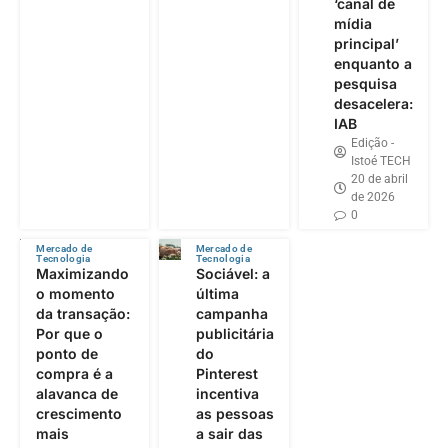
‘canal de
mídia
principal’
enquanto a
pesquisa
desacelera:
IAB
Edição -
Istoé TECH
20 de abril
de 2026
0
Mercado de
Mercado de
Tecnologia
Tecnologia
Maximizando
Sociável: a
o momento
última
da transação:
campanha
Por que o
publicitária
ponto de
do
compra é a
Pinterest
alavanca de
incentiva
crescimento
as pessoas
mais
a sair das