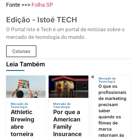
Fonte ==>
Folha SP
Edição - Istoé TECH
O Portal Isto é Tech é um portal de notícias sobre o
mercado de tecnologia do mundo.
Colunas
Leia Também
Mercado de
Tecnologia
O que os
profissionais
de marketing
precisam
Mercado de
Mercado de
Tecnologia
Tecnologia
saber
Athletic
Por que a
quando os
Brewing
American
filmes de
abre
Family
marca
torneira
Insurance
retornam às