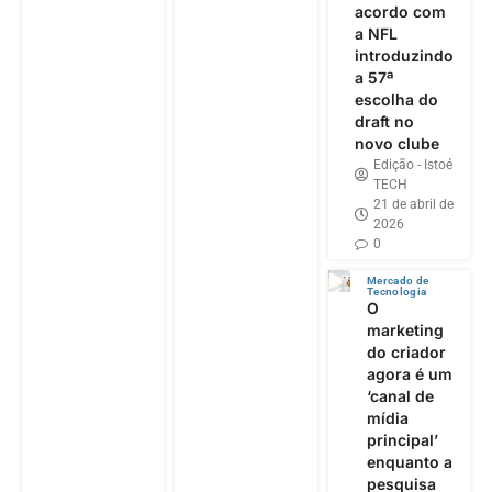
acordo com
a NFL
introduzindo
a 57ª
escolha do
draft no
novo clube
Edição - Istoé
TECH
21 de abril de
2026
0
Mercado de
Tecnologia
O
marketing
do criador
agora é um
‘canal de
mídia
principal’
enquanto a
pesquisa