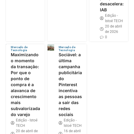
desacelera:
IAB
Edição -
Istoé TECH
20 de abril
de 2026
0
Mercado de
Mercado de
Tecnologia
Tecnologia
Maximizando
Sociável: a
o momento
última
da transação:
campanha
Por que o
publicitária
ponto de
do
compra é a
Pinterest
alavanca de
incentiva
crescimento
as pessoas
mais
a sair das
subvalorizada
redes
do varejo
sociais
Edição - Istoé
Edição -
TECH
Istoé TECH
20 de abril de
16 de abril