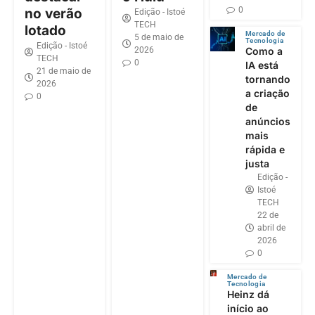
0
no verão
Edição - Istoé
TECH
lotado
Mercado de
5 de maio de
Tecnologia
Edição - Istoé
2026
Como a
TECH
0
IA está
21 de maio de
tornando
2026
a criação
0
de
anúncios
mais
rápida e
justa
Edição -
Istoé
TECH
22 de
abril de
2026
0
Mercado de
Tecnologia
Heinz dá
início ao