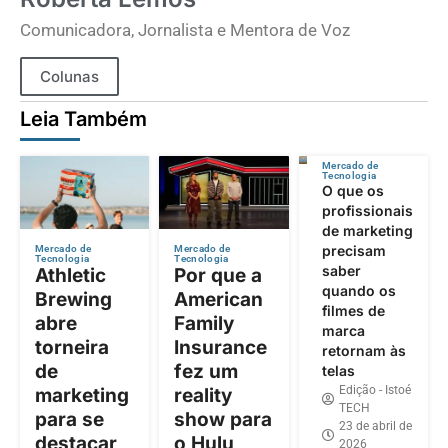
Comunicadora, Jornalista e Mentora de Voz
Colunas
Leia Também
Mercado de
Tecnologia
O que os
profissionais
de marketing
precisam
Mercado de
Mercado de
Tecnologia
Tecnologia
saber
Athletic
Por que a
quando os
Brewing
American
filmes de
abre
Family
marca
torneira
Insurance
retornam às
de
fez um
telas
Edição - Istoé
marketing
reality
TECH
para se
show para
23 de abril de
destacar
o Hulu
2026