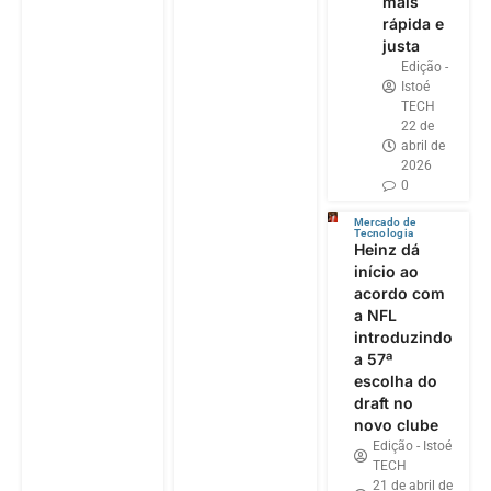
mais
rápida e
justa
Edição -
Istoé
TECH
22 de
abril de
2026
0
Mercado de
Tecnologia
Heinz dá
início ao
acordo com
a NFL
introduzindo
a 57ª
escolha do
draft no
novo clube
Edição - Istoé
TECH
21 de abril de