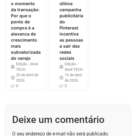
o momento
última
da transação:
campanha
Por que o
publicitária
ponto de
do
compra é a
Pinterest
alavanca de
incentiva
crescimento
as pessoas
mais
a sair das
subvalorizada
redes
do varejo
sociais
Edição - Istoé
Edição -
TECH
Istoé TECH
20 de abril de
16 de abril
2026
de 2026
0
0
Deixe um comentário
O seu endereço de e-mail não será publicado.