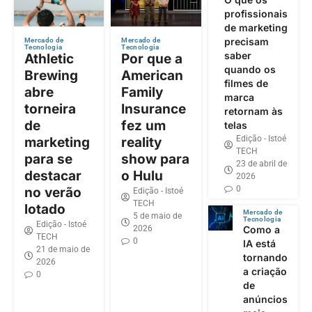
profissionais
de marketing
precisam
Mercado de
Mercado de
Tecnologia
Tecnologia
saber
Athletic
Por que a
quando os
Brewing
American
filmes de
abre
Family
marca
torneira
Insurance
retornam às
de
fez um
telas
Edição - Istoé
marketing
reality
TECH
para se
show para
23 de abril de
destacar
o Hulu
2026
0
no verão
Edição - Istoé
TECH
lotado
Mercado de
5 de maio de
Tecnologia
Edição - Istoé
2026
Como a
TECH
0
IA está
21 de maio de
tornando
2026
a criação
0
de
anúncios