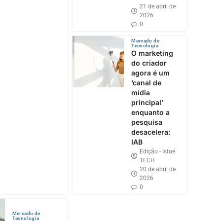
21 de abril de
2026
0
Mercado de
Tecnologia
O marketing
do criador
agora é um
‘canal de
mídia
principal’
enquanto a
pesquisa
desacelera:
IAB
Edição - Istoé
TECH
20 de abril de
2026
0
Mercado de
Tecnologia