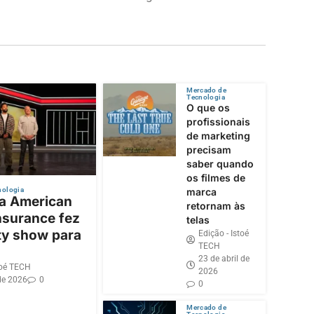
Mercado de
Tecnologia
O que os
profissionais
de marketing
precisam
saber quando
os filmes de
nologia
marca
 a American
retornam às
nsurance fez
telas
ty show para
Edição - Istoé
TECH
23 de abril de
toé TECH
2026
de 2026
0
0
Mercado de