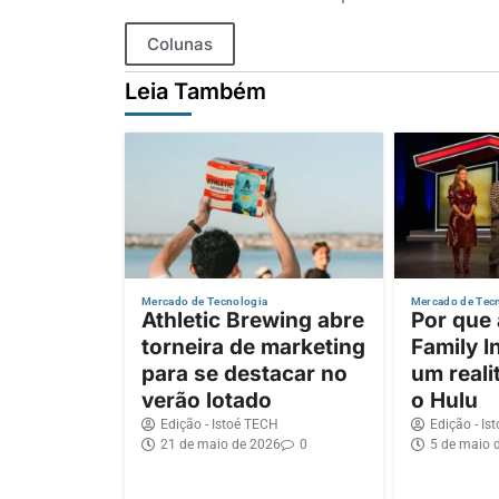
Colunas
Leia Também
Mercado de Tecnologia
Mercado de Tec
Athletic Brewing abre
Por que
torneira de marketing
Family I
para se destacar no
um reali
verão lotado
o Hulu
Edição - Istoé TECH
Edição - Is
21 de maio de 2026
0
5 de maio 