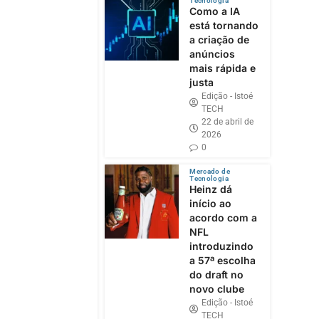
Tecnologia
Como a IA
está tornando
a criação de
anúncios
mais rápida e
justa
Edição - Istoé
TECH
22 de abril de
2026
0
Mercado de
Tecnologia
Heinz dá
início ao
acordo com a
NFL
introduzindo
a 57ª escolha
do draft no
novo clube
Edição - Istoé
TECH