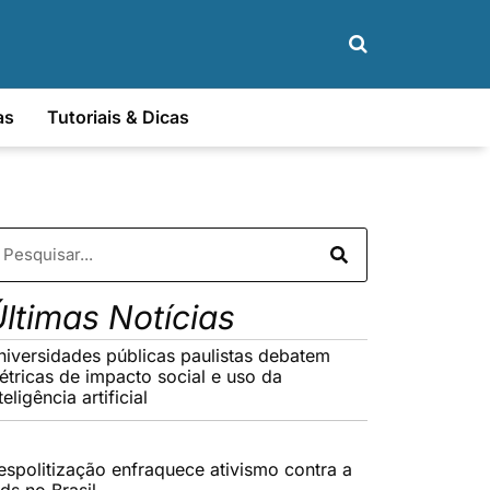
as
Tutoriais & Dicas
ltimas Notícias
niversidades públicas paulistas debatem
étricas de impacto social e uso da
teligência artificial
espolitização enfraquece ativismo contra a
ds no Brasil