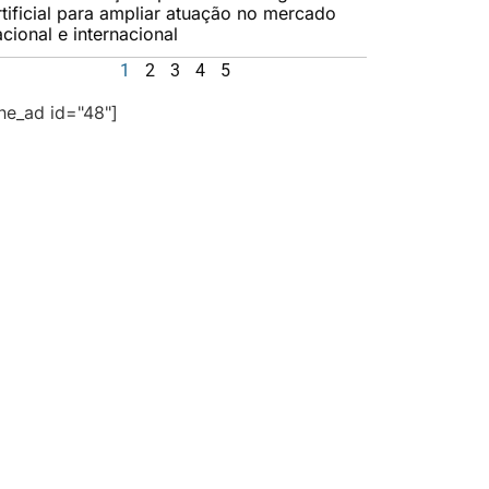
rtificial para ampliar atuação no mercado
cional e internacional
1
2
3
4
5
the_ad id="48"]