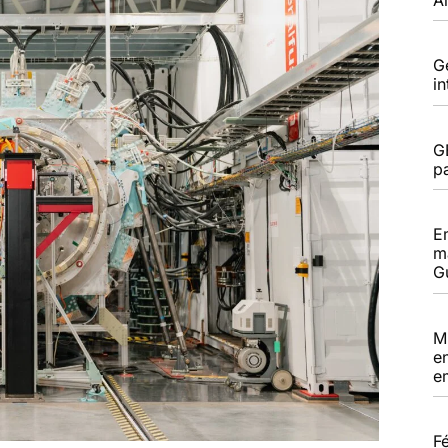
G
i
G
pa
E
m
G
M
e
e
F