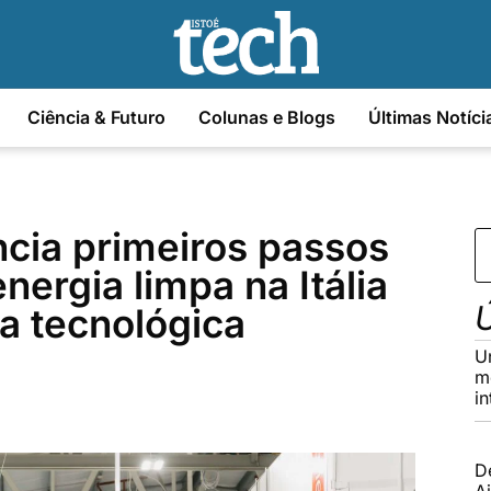
Ciência & Futuro
Colunas e Blogs
Últimas Notíci
ncia primeiros passos
nergia limpa na Itália
Ú
a tecnológica
U
m
in
D
Ai