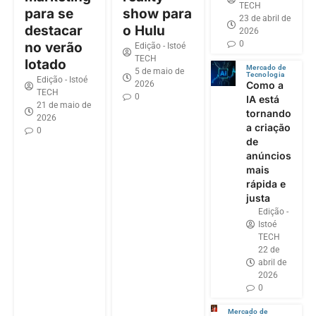
TECH
para se
show para
23 de abril de
destacar
o Hulu
2026
0
no verão
Edição - Istoé
TECH
lotado
Mercado de
5 de maio de
Tecnologia
Edição - Istoé
2026
Como a
TECH
0
IA está
21 de maio de
tornando
2026
a criação
0
de
anúncios
mais
rápida e
justa
Edição -
Istoé
TECH
22 de
abril de
2026
0
Mercado de