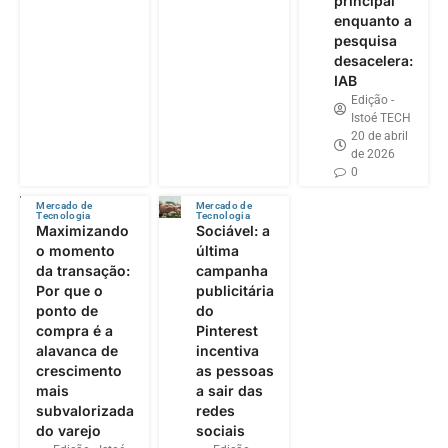
principal’
enquanto a
pesquisa
desacelera:
IAB
Edição -
Istoé TECH
20 de abril
de 2026
0
Mercado de
Mercado de
Tecnologia
Tecnologia
Maximizando
Sociável: a
o momento
última
da transação:
campanha
Por que o
publicitária
ponto de
do
compra é a
Pinterest
alavanca de
incentiva
crescimento
as pessoas
mais
a sair das
subvalorizada
redes
do varejo
sociais