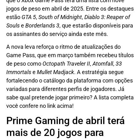
que o Xbox Game Pass terá uma lista com nove
jogos de peso em abril de 2025. Entre os destaques
estão
GTA 5
,
South of Midnight
,
Diablo 3: Reaper of
Souls
e
Borderlands 3
, que estarão disponíveis para
os assinantes do serviço ainda este mês.
A nova leva reforça o ritmo de atualizações do
Game Pass, que em março também recebeu títulos
de peso como
Octopath Traveler II
,
Atomfall
,
33
Immortals
e
Mullet Madjack
. A estratégia segue
fortalecendo o catálogo da plataforma com opções
variadas para diferentes perfis de jogadores. Já
sabe qual pretende jogar primeiro? A lista completa
você confere no link acima!
Prime Gaming de abril terá
mais de 20 jogos para