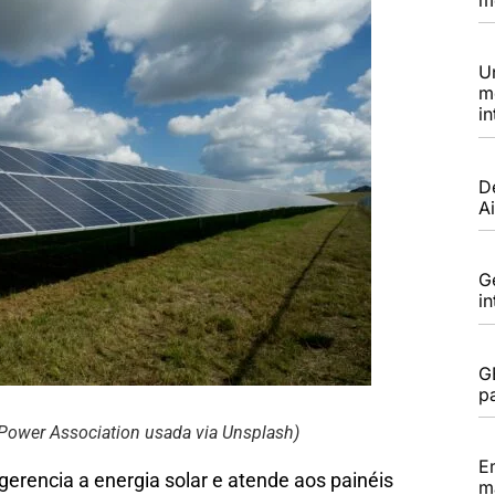
U
m
in
D
Ai
G
i
G
pa
 Power Association usada via Unsplash)
E
erencia a energia solar e atende aos painéis
m