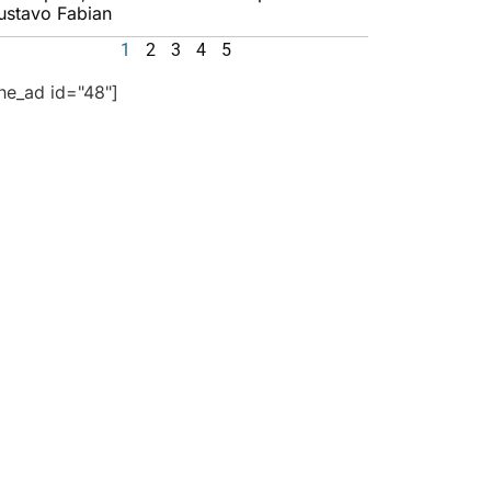
ustavo Fabian
1
2
3
4
5
the_ad id="48"]