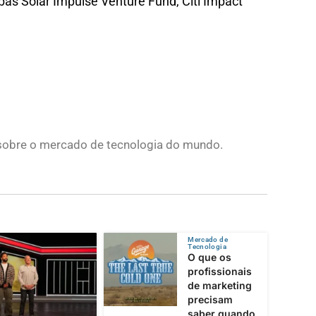
as Solar Impulse Venture Fund, Citi Impact
s sobre o mercado de tecnologia do mundo.
Mercado de
Tecnologia
O que os
profissionais
de marketing
precisam
saber quando