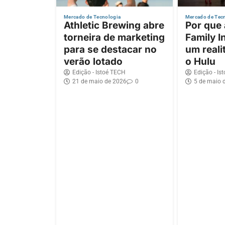
Mercado de Tecnologia
Mercado de Tec
Athletic Brewing abre
Por que
torneira de marketing
Family I
para se destacar no
um reali
verão lotado
o Hulu
Edição - Istoé TECH
Edição - Is
21 de maio de 2026
0
5 de maio 