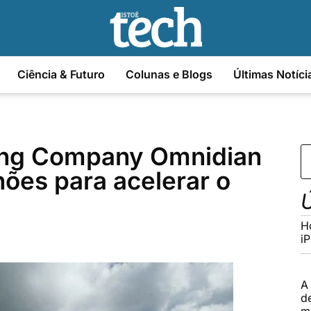
Ciência & Futuro
Colunas e Blogs
Últimas Notíci
cing Company Omnidian
hões para acelerar o
Ú
H
i
A
d
m