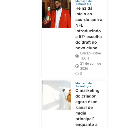
Mercado de
Tecnologia
Heinz dá
início ao
acordo com a
NFL
introduzindo
a 57ª escolha
do draft no
novo clube
Edição - Istoé
TECH
21 de abril de
2026
0
Mercado de
Tecnologia
O marketing
do criador
agora é um
‘canal de
mídia
principal’
enquanto a