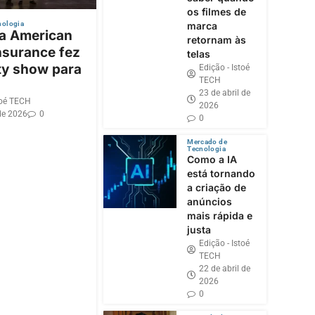
os filmes de
nologia
marca
 a American
retornam às
nsurance fez
telas
ty show para
Edição - Istoé
TECH
23 de abril de
toé TECH
2026
de 2026
0
0
Mercado de
Tecnologia
Como a IA
está tornando
a criação de
anúncios
mais rápida e
justa
Edição - Istoé
TECH
22 de abril de
2026
0