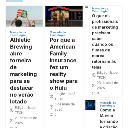
Mercado de
Tecnologia
O que os
profissionais
de marketing
precisam
Mercado de
Mercado de
Tecnologia
Tecnologia
saber
Athletic
Por que a
quando os
Brewing
American
filmes de
abre
Family
marca
torneira
Insurance
retornam às
de
fez um
telas
Edição - Istoé
marketing
reality
TECH
para se
show para
23 de abril de
destacar
o Hulu
2026
0
no verão
Edição - Istoé
TECH
lotado
Mercado de
5 de maio de
Tecnologia
Edição - Istoé
2026
Como a
TECH
0
IA está
21 de maio de
tornando
2026
a criação