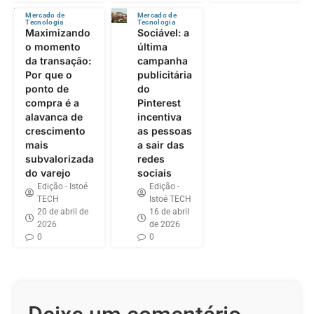
Mercado de
Mercado de
Tecnologia
Tecnologia
Maximizando
Sociável: a
o momento
última
da transação:
campanha
Por que o
publicitária
ponto de
do
compra é a
Pinterest
alavanca de
incentiva
crescimento
as pessoas
mais
a sair das
subvalorizada
redes
do varejo
sociais
Edição - Istoé
Edição -
TECH
Istoé TECH
20 de abril de
16 de abril
2026
de 2026
0
0