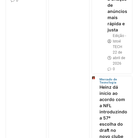
0
de
anúncios
mais
rápida e
justa
Edição -
Istoé
TECH
22 de
abril de
2026
0
Mercado de
Tecnologia
Heinz dá
início ao
acordo com
a NFL
introduzindo
a 57ª
escolha do
draft no
novo clube