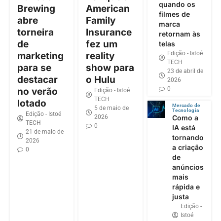
quando os
Brewing
American
filmes de
abre
Family
marca
torneira
Insurance
retornam às
de
fez um
telas
Edição - Istoé
marketing
reality
TECH
para se
show para
23 de abril de
destacar
o Hulu
2026
0
no verão
Edição - Istoé
TECH
lotado
Mercado de
5 de maio de
Tecnologia
Edição - Istoé
2026
Como a
TECH
0
IA está
21 de maio de
tornando
2026
a criação
0
de
anúncios
mais
rápida e
justa
Edição -
Istoé