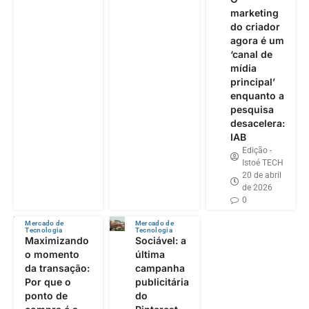
marketing
do criador
agora é um
‘canal de
mídia
principal’
enquanto a
pesquisa
desacelera:
IAB
Edição -
Istoé TECH
20 de abril
de 2026
0
Mercado de
Mercado de
Tecnologia
Tecnologia
Maximizando
Sociável: a
o momento
última
da transação:
campanha
Por que o
publicitária
ponto de
do