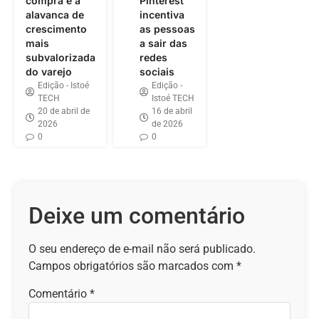
compra é a
Pinterest
alavanca de
incentiva
crescimento
as pessoas
mais
a sair das
subvalorizada
redes
do varejo
sociais
Edição - Istoé
Edição -
TECH
Istoé TECH
20 de abril de
16 de abril
2026
de 2026
0
0
Deixe um comentário
O seu endereço de e-mail não será publicado.
Campos obrigatórios são marcados com
*
Comentário
*