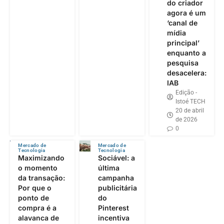
do criador
agora é um
‘canal de
mídia
principal’
enquanto a
pesquisa
desacelera:
IAB
Edição -
Istoé TECH
20 de abril
de 2026
0
Mercado de
Mercado de
Tecnologia
Tecnologia
Maximizando
Sociável: a
o momento
última
da transação:
campanha
Por que o
publicitária
ponto de
do
compra é a
Pinterest
alavanca de
incentiva