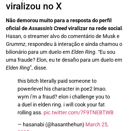
viralizou no X
Não demorou muito para a resposta do perfil
oficial de
Assassin’s Creed
viralizar na rede social
.
Hasan, o streamer alvo do comentário de Musk e
Grummz
, respondeu à interação e ainda chamou o
bilionário para um duelo em
Elden Ring
. “Eu sou
uma fraude? Elon, eu te desafio para um duelo em
Elden Ring
”, disse.
this bitch literally paid someone to
powerlevel his character in poe2 lmao.
wym i’m a fraud? elon i challenge you to
a duel in elden ring. i will cook your fat
rolling ass.
pic.twitter.com/7F9TNEBTWB
— hasanabi (@hasanthehun)
March 25,