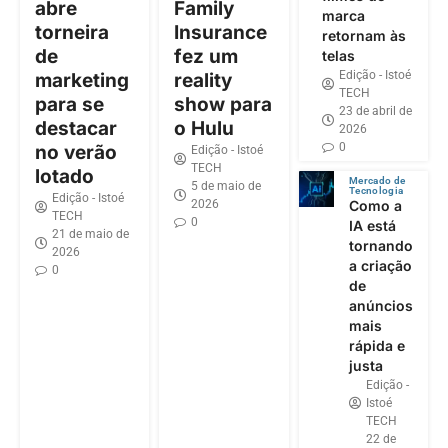
abre
Family
marca
torneira
Insurance
retornam às
de
fez um
telas
Edição - Istoé
marketing
reality
TECH
para se
show para
23 de abril de
destacar
o Hulu
2026
0
no verão
Edição - Istoé
TECH
lotado
Mercado de
5 de maio de
Tecnologia
Edição - Istoé
2026
Como a
TECH
0
IA está
21 de maio de
tornando
2026
a criação
0
de
anúncios
mais
rápida e
justa
Edição -
Istoé
TECH
22 de