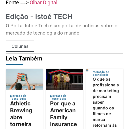
Fonte ==>
Olhar Digital
Edição - Istoé TECH
O Portal Isto é Tech é um portal de notícias sobre o
mercado de tecnologia do mundo.
Colunas
Leia Também
Mercado de
Tecnologia
O que os
profissionais
de marketing
precisam
Mercado de
Mercado de
Tecnologia
Tecnologia
saber
Athletic
Por que a
quando os
Brewing
American
filmes de
abre
Family
marca
torneira
Insurance
retornam às