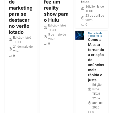
de
fez um
telas
Edição - Istoé
marketing
reality
TECH
para se
show para
23 de abril de
destacar
o Hulu
2026
0
no verão
Edição - Istoé
TECH
lotado
Mercado de
5 de maio de
Tecnologia
Edição - Istoé
2026
Como a
TECH
0
IA está
21 de maio de
tornando
2026
a criação
0
de
anúncios
mais
rápida e
justa
Edição -
Istoé
TECH
22 de
abril de
2026
0