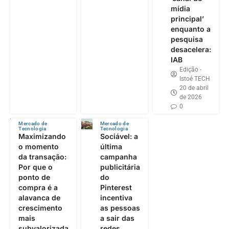
mídia
principal’
enquanto a
pesquisa
desacelera:
IAB
Edição -
Istoé TECH
20 de abril
de 2026
0
Mercado de
Mercado de
Tecnologia
Tecnologia
Maximizando
Sociável: a
o momento
última
da transação:
campanha
Por que o
publicitária
ponto de
do
compra é a
Pinterest
alavanca de
incentiva
crescimento
as pessoas
mais
a sair das
subvalorizada
redes