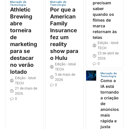
precisam
Mercado de
Mercado de
Tecnologia
Tecnologia
saber
Athletic
Por que a
quando os
Brewing
American
filmes de
abre
Family
marca
torneira
Insurance
retornam às
de
fez um
telas
Edição - Istoé
marketing
reality
TECH
para se
show para
23 de abril de
destacar
o Hulu
2026
0
no verão
Edição - Istoé
TECH
lotado
Mercado de
5 de maio de
Tecnologia
Edição - Istoé
2026
Como a
TECH
0
IA está
21 de maio de
tornando
2026
a criação
0
de
anúncios
mais
rápida e
justa