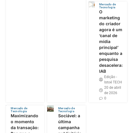
Mercado de
Tecnologia
O
marketing
do criador
agora é um
‘canal de
mídia
principal’
enquanto a
pesquisa
desacelera:
IAB
Edição -
Istoé TECH
20 de abril
de 2026
0
Mercado de
Mercado de
Tecnologia
Tecnologia
Maximizando
Sociável: a
o momento
última
da transação:
campanha