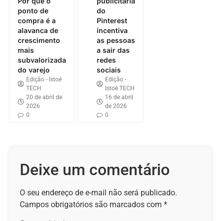
Por que o
publicitária
ponto de
do
compra é a
Pinterest
alavanca de
incentiva
crescimento
as pessoas
mais
a sair das
subvalorizada
redes
do varejo
sociais
Edição - Istoé
Edição -
TECH
Istoé TECH
20 de abril de
16 de abril
2026
de 2026
0
0
Deixe um comentário
O seu endereço de e-mail não será publicado.
Campos obrigatórios são marcados com
*