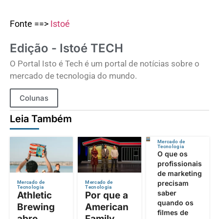
Fonte ==>
Istoé
Edição - Istoé TECH
O Portal Isto é Tech é um portal de notícias sobre o
mercado de tecnologia do mundo.
Colunas
Leia Também
Mercado de
Tecnologia
O que os
profissionais
de marketing
precisam
Mercado de
Mercado de
Tecnologia
Tecnologia
saber
Athletic
Por que a
quando os
Brewing
American
filmes de
abre
Family