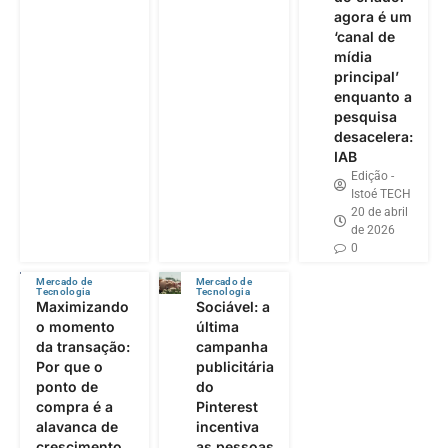
agora é um
‘canal de
mídia
principal’
enquanto a
pesquisa
desacelera:
IAB
Edição -
Istoé TECH
20 de abril
de 2026
0
Mercado de
Mercado de
Tecnologia
Tecnologia
Maximizando
Sociável: a
o momento
última
da transação:
campanha
Por que o
publicitária
ponto de
do
compra é a
Pinterest
alavanca de
incentiva
crescimento
as pessoas