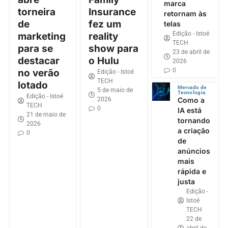
marca
torneira
Insurance
retornam às
de
fez um
telas
Edição - Istoé
marketing
reality
TECH
para se
show para
23 de abril de
destacar
o Hulu
2026
0
no verão
Edição - Istoé
TECH
lotado
Mercado de
5 de maio de
Tecnologia
Edição - Istoé
2026
Como a
TECH
0
IA está
21 de maio de
tornando
2026
a criação
0
de
anúncios
mais
rápida e
justa
Edição -
Istoé
TECH
22 de