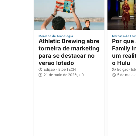
Mercado de Tecnologia
Mercado de Tec
Athletic Brewing abre
Por que
torneira de marketing
Family I
para se destacar no
um reali
verão lotado
o Hulu
Edição - Istoé TECH
Edição - Is
21 de maio de 2026
0
5 de maio 