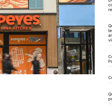
c
r
Q
t
a
v
C
P
C
Q
po