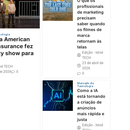
O que os
profissionais
de marketing
precisam
saber quando
os filmes de
nologia
marca
 a American
retornam às
nsurance fez
telas
ty show para
Edição - Istoé
TECH
23 de abril de
toé TECH
2026
de 2026
0
0
Mercado de
Tecnologia
Como a IA
está tornando
a criação de
anúncios
mais rápida e
justa
Edição - Istoé