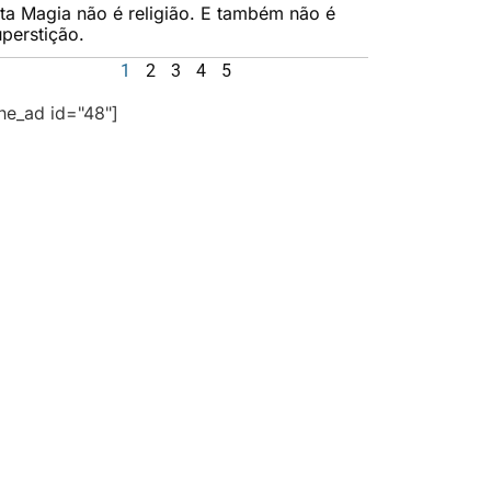
lta Magia não é religião. E também não é
uperstição.
1
2
3
4
5
the_ad id="48"]