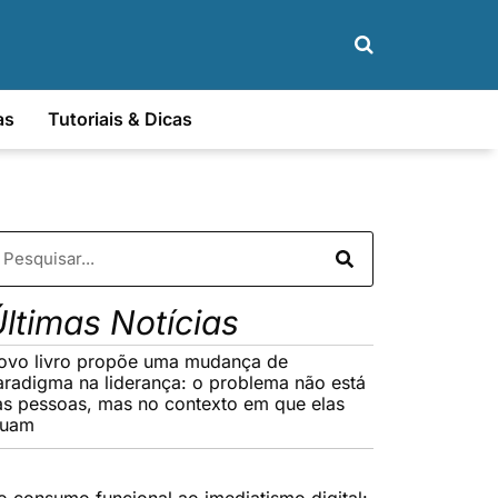
as
Tutoriais & Dicas
ltimas Notícias
ovo livro propõe uma mudança de
aradigma na liderança: o problema não está
as pessoas, mas no contexto em que elas
tuam
o consumo funcional ao imediatismo digital: