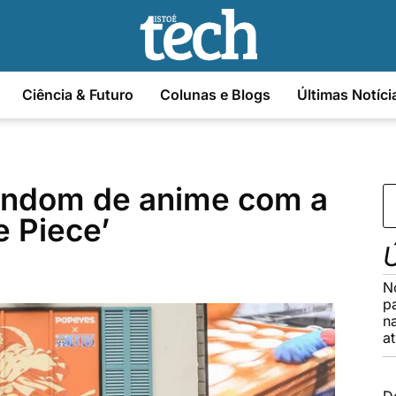
Ciência & Futuro
Colunas e Blogs
Últimas Notíci
andom de anime com a
e Piece’
Ú
N
p
n
a
D