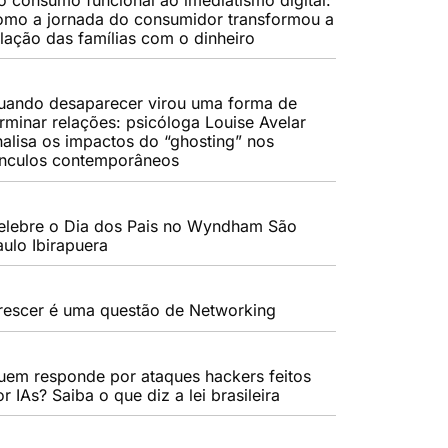
omo a jornada do consumidor transformou a
elação das famílias com o dinheiro
uando desaparecer virou uma forma de
erminar relações: psicóloga Louise Avelar
nalisa os impactos do “ghosting” nos
ínculos contemporâneos
elebre o Dia dos Pais no Wyndham São
aulo Ibirapuera
rescer é uma questão de Networking
uem responde por ataques hackers feitos
r IAs? Saiba o que diz a lei brasileira