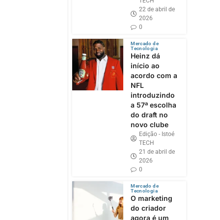
TECH
22 de abril de
2026
0
Mercado de
Tecnologia
Heinz dá
início ao
acordo com a
NFL
introduzindo
a 57ª escolha
do draft no
novo clube
Edição - Istoé
TECH
21 de abril de
2026
0
Mercado de
Tecnologia
O marketing
do criador
agora é um