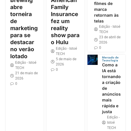
Brewing
American
filmes de
abre
Family
marca
torneira
Insurance
retornam às
de
fez um
telas
Edição - Istoé
marketing
reality
TECH
para se
show para
23 de abril de
destacar
o Hulu
2026
0
no verão
Edição - Istoé
TECH
lotado
Mercado de
5 de maio de
Tecnologia
Edição - Istoé
2026
Como a
TECH
0
IA está
21 de maio de
tornando
2026
a criação
0
de
anúncios
mais
rápida e
justa
Edição -
Istoé
TECH