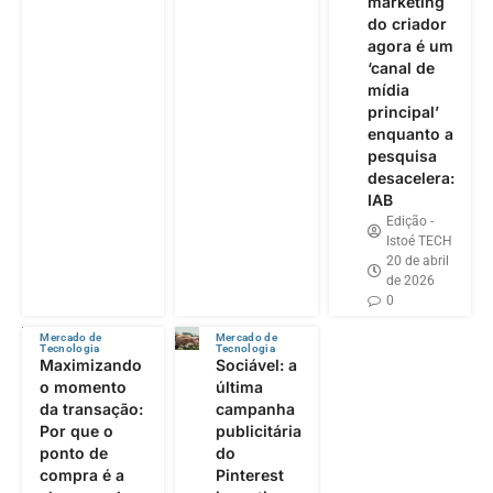
marketing
do criador
agora é um
‘canal de
mídia
principal’
enquanto a
pesquisa
desacelera:
IAB
Edição -
Istoé TECH
20 de abril
de 2026
0
Mercado de
Mercado de
Tecnologia
Tecnologia
Maximizando
Sociável: a
o momento
última
da transação:
campanha
Por que o
publicitária
ponto de
do
compra é a
Pinterest