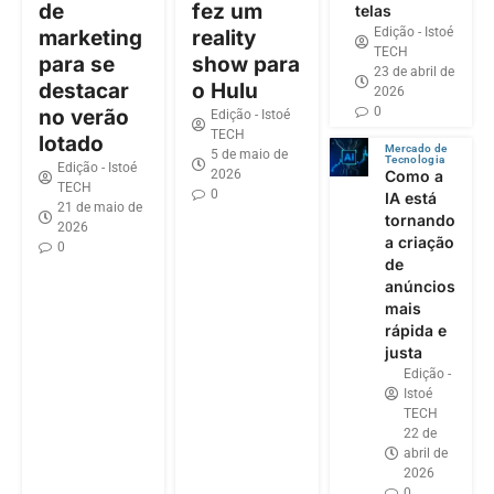
de
fez um
telas
Edição - Istoé
marketing
reality
TECH
para se
show para
23 de abril de
destacar
o Hulu
2026
0
no verão
Edição - Istoé
TECH
lotado
Mercado de
5 de maio de
Tecnologia
Edição - Istoé
2026
Como a
TECH
0
IA está
21 de maio de
tornando
2026
a criação
0
de
anúncios
mais
rápida e
justa
Edição -
Istoé
TECH
22 de
abril de
2026
0