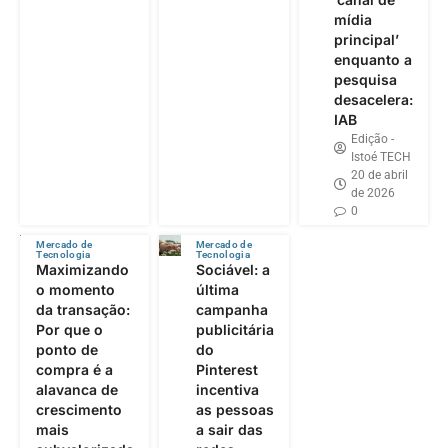
mídia
principal’
enquanto a
pesquisa
desacelera:
IAB
Edição -
Istoé TECH
20 de abril
de 2026
0
Mercado de
Mercado de
Tecnologia
Tecnologia
Maximizando
Sociável: a
o momento
última
da transação:
campanha
Por que o
publicitária
ponto de
do
compra é a
Pinterest
alavanca de
incentiva
crescimento
as pessoas
mais
a sair das