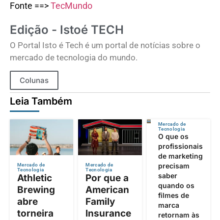
Fonte ==>
TecMundo
Edição - Istoé TECH
O Portal Isto é Tech é um portal de notícias sobre o
mercado de tecnologia do mundo.
Colunas
Leia Também
Mercado de
Tecnologia
O que os
profissionais
de marketing
precisam
Mercado de
Mercado de
Tecnologia
Tecnologia
saber
Athletic
Por que a
quando os
Brewing
American
filmes de
abre
Family
marca
torneira
Insurance
retornam às