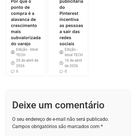
Por que o
publicitária
ponto de
do
compra é a
Pinterest
alavanca de
incentiva
crescimento
as pessoas
mais
a sair das
subvalorizada
redes
do varejo
sociais
Edição - Istoé
Edição -
TECH
Istoé TECH
20 de abril de
16 de abril
2026
de 2026
0
0
Deixe um comentário
O seu endereço de e-mail não será publicado.
Campos obrigatórios são marcados com
*