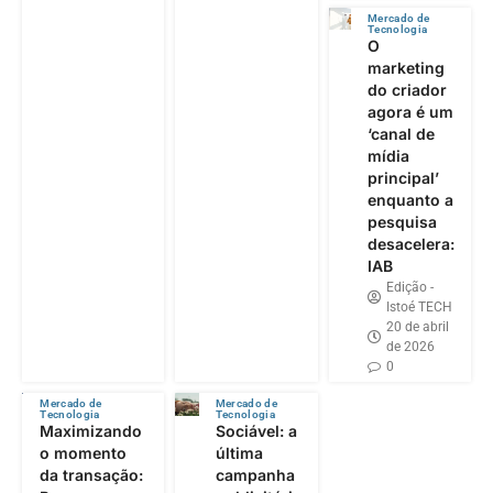
Mercado de
Tecnologia
O
marketing
do criador
agora é um
‘canal de
mídia
principal’
enquanto a
pesquisa
desacelera:
IAB
Edição -
Istoé TECH
20 de abril
de 2026
0
Mercado de
Mercado de
Tecnologia
Tecnologia
Maximizando
Sociável: a
o momento
última
da transação:
campanha