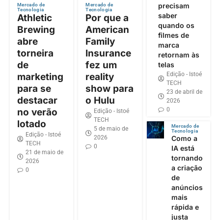
precisam
Mercado de
Mercado de
Tecnologia
Tecnologia
saber
Athletic
Por que a
quando os
Brewing
American
filmes de
abre
Family
marca
torneira
Insurance
retornam às
de
fez um
telas
Edição - Istoé
marketing
reality
TECH
para se
show para
23 de abril de
destacar
o Hulu
2026
0
no verão
Edição - Istoé
TECH
lotado
Mercado de
5 de maio de
Tecnologia
Edição - Istoé
2026
Como a
TECH
0
IA está
21 de maio de
tornando
2026
a criação
0
de
anúncios
mais
rápida e
justa