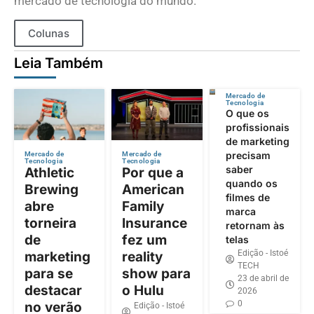
mercado de tecnologia do mundo.
Colunas
Leia Também
Mercado de
Tecnologia
O que os
profissionais
de marketing
precisam
Mercado de
Mercado de
Tecnologia
Tecnologia
saber
Athletic
Por que a
quando os
Brewing
American
filmes de
abre
Family
marca
torneira
Insurance
retornam às
de
fez um
telas
Edição - Istoé
marketing
reality
TECH
para se
show para
23 de abril de
destacar
o Hulu
2026
0
no verão
Edição - Istoé