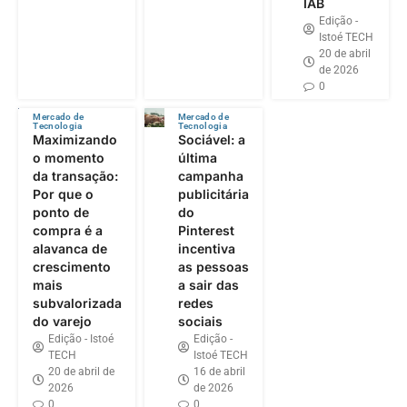
IAB
Edição -
Istoé TECH
20 de abril
de 2026
0
Mercado de
Mercado de
Tecnologia
Tecnologia
Maximizando
Sociável: a
o momento
última
da transação:
campanha
Por que o
publicitária
ponto de
do
compra é a
Pinterest
alavanca de
incentiva
crescimento
as pessoas
mais
a sair das
subvalorizada
redes
do varejo
sociais
Edição - Istoé
Edição -
TECH
Istoé TECH
20 de abril de
16 de abril
2026
de 2026
0
0