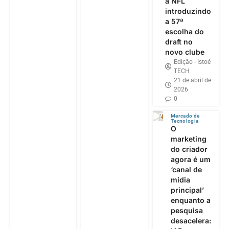
a NFL
introduzindo
a 57ª
escolha do
draft no
novo clube
Edição - Istoé
TECH
21 de abril de
2026
0
Mercado de
Tecnologia
O
marketing
do criador
agora é um
‘canal de
mídia
principal’
enquanto a
pesquisa
desacelera: