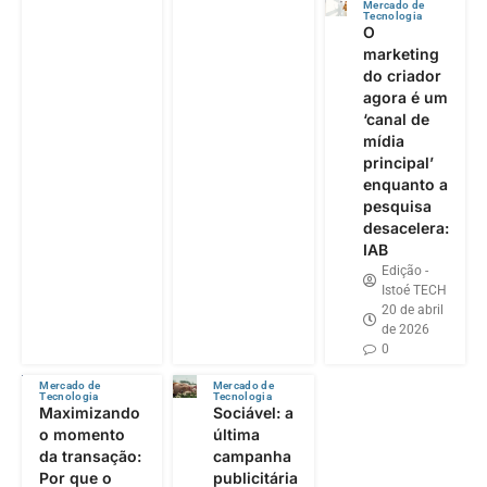
Mercado de
Tecnologia
O
marketing
do criador
agora é um
‘canal de
mídia
principal’
enquanto a
pesquisa
desacelera:
IAB
Edição -
Istoé TECH
20 de abril
de 2026
0
Mercado de
Mercado de
Tecnologia
Tecnologia
Maximizando
Sociável: a
o momento
última
da transação:
campanha
Por que o
publicitária