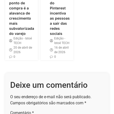
ponto de
do
compra é a
Pinterest
alavanca de
incentiva
crescimento
as pessoas
mais
a sair das
subvalorizada
redes
do varejo
sociais
Edição - Istoé
Edição -
TECH
Istoé TECH
20 de abril de
16 de abril
2026
de 2026
0
0
Deixe um comentário
O seu endereço de e-mail não será publicado.
Campos obrigatórios são marcados com
*
Comentário
*