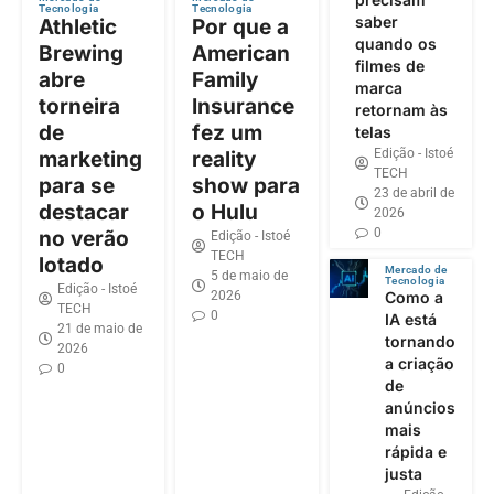
Tecnologia
Tecnologia
saber
Athletic
Por que a
quando os
Brewing
American
filmes de
abre
Family
marca
torneira
Insurance
retornam às
de
fez um
telas
Edição - Istoé
marketing
reality
TECH
para se
show para
23 de abril de
destacar
o Hulu
2026
0
no verão
Edição - Istoé
TECH
lotado
Mercado de
5 de maio de
Tecnologia
Edição - Istoé
2026
Como a
TECH
0
IA está
21 de maio de
tornando
2026
a criação
0
de
anúncios
mais
rápida e
justa