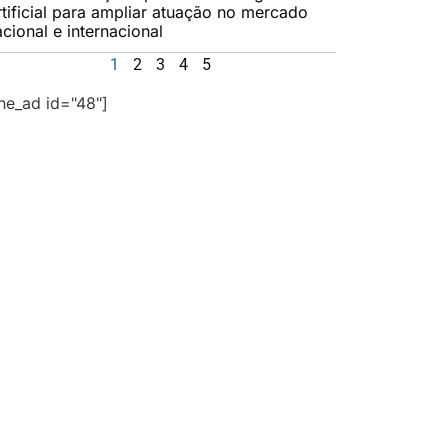
rtificial para ampliar atuação no mercado
cional e internacional
1
2
3
4
5
the_ad id="48"]