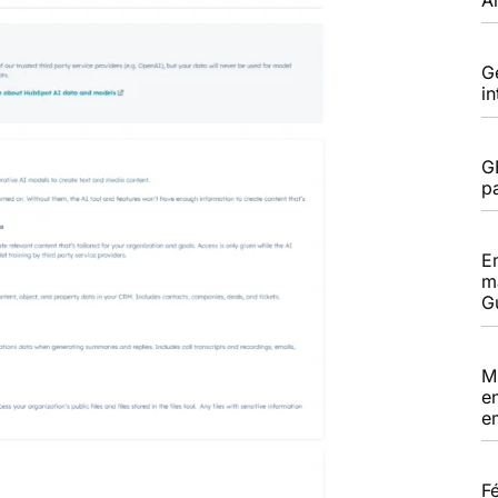
G
i
G
pa
E
m
G
M
e
e
F