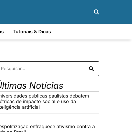
as
Tutoriais & Dicas
ltimas Notícias
niversidades públicas paulistas debatem
étricas de impacto social e uso da
teligência artificial
espolitização enfraquece ativismo contra a
ds no Brasil