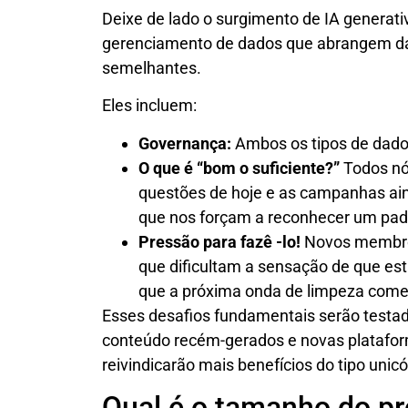
Deixe de lado o surgimento de IA generat
gerenciamento de dados que abrangem dad
semelhantes.
Eles incluem:
Governança:
Ambos os tipos de dados
O que é “bom o suficiente?”
Todos nó
questões de hoje e as campanhas aind
que nos forçam a reconhecer um pad
Pressão para fazê -lo!
Novos membros
que dificultam a sensação de que es
que a próxima onda de limpeza come
Esses desafios fundamentais serão testad
conteúdo recém-gerados e novas platafor
reivindicarão mais benefícios do tipo unic
Qual é o tamanho do p