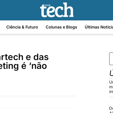
Ciência & Futuro
Colunas e Blogs
Últimas Notíci
artech e das
ting é ‘não
Ú
U
m
in
D
Ai