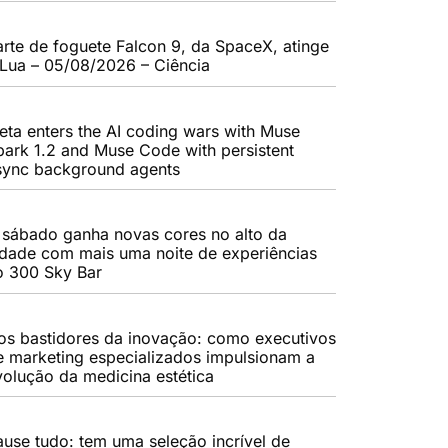
arte de foguete Falcon 9, da SpaceX, atinge
 Lua – 05/08/2026 – Ciência
eta enters the AI coding wars with Muse
park 1.2 and Muse Code with persistent
sync background agents
 sábado ganha novas cores no alto da
idade com mais uma noite de experiências
o 300 Sky Bar
os bastidores da inovação: como executivos
e marketing especializados impulsionam a
volução da medicina estética
ause tudo: tem uma seleção incrível de