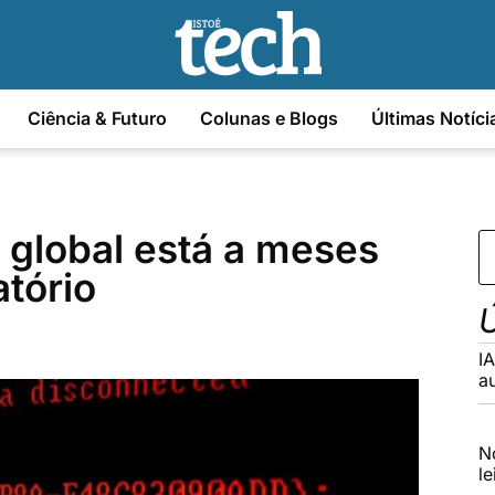
Ciência & Futuro
Colunas e Blogs
Últimas Notíci
 global está a meses
atório
Ú
I
a
N
l