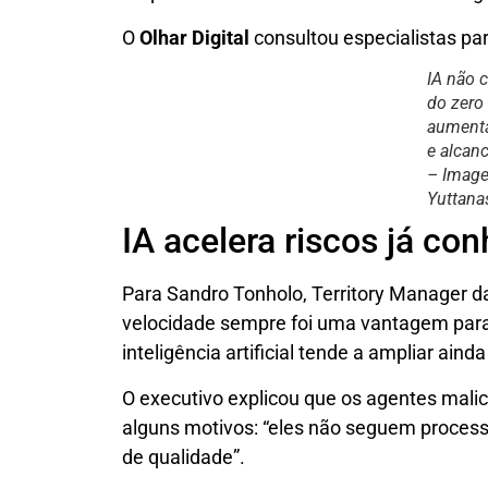
O
Olhar Digital
consultou especialistas p
IA não 
do zero
aumenta
e alcan
– Imag
Yuttana
IA acelera riscos já co
Para Sandro Tonholo, Territory Manager d
velocidade sempre foi uma vantagem para 
inteligência artificial tende a ampliar aind
O executivo explicou que os agentes mali
alguns motivos: “eles não seguem proces
de qualidade”.