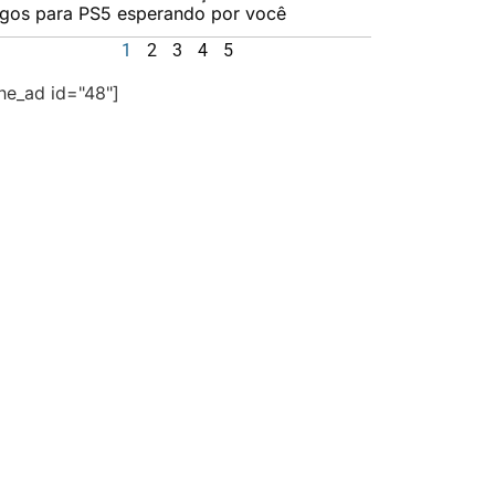
ogos para PS5 esperando por você
1
2
3
4
5
the_ad id="48"]