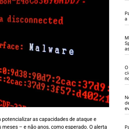
P
a
M
S
a
O
c
n
N
d
e
m potencializar as capacidades de ataque e
os meses – e não anos, como esperado. O alerta
P