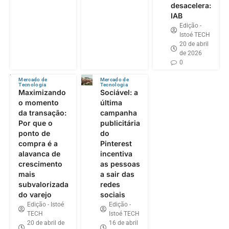
desacelera:
IAB
Edição -
Istoé TECH
20 de abril
de 2026
0
Mercado de
Mercado de
Tecnologia
Tecnologia
Maximizando
Sociável: a
o momento
última
da transação:
campanha
Por que o
publicitária
ponto de
do
compra é a
Pinterest
alavanca de
incentiva
crescimento
as pessoas
mais
a sair das
subvalorizada
redes
do varejo
sociais
Edição - Istoé
Edição -
TECH
Istoé TECH
20 de abril de
16 de abril