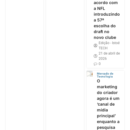
acordo com
a NFL
introduzindo
a 57ª
escolha do
draft no
novo clube
Edição - Istoé
TECH
21 de abril de
2026
0
Mercado de
Tecnologia
O
marketing
do criador
agora é um
‘canal de
mídia
principal’
enquanto a
pesquisa