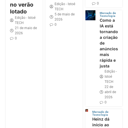
0
no verão
Edição - Istoé
TECH
lotado
Mercado de
5 de maio de
Tecnologia
Edição - Istoé
2026
Como a
TECH
0
IA está
21 de maio de
tornando
2026
a criação
0
de
anúncios
mais
rápida e
justa
Edição -
Istoé
TECH
22 de
abril de
2026
0
Mercado de
Tecnologia
Heinz dá
início ao