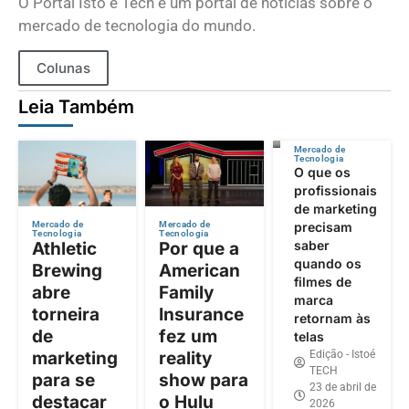
O Portal Isto é Tech é um portal de notícias sobre o
mercado de tecnologia do mundo.
Colunas
Leia Também
Mercado de
Tecnologia
O que os
profissionais
de marketing
precisam
Mercado de
Mercado de
Tecnologia
Tecnologia
saber
Athletic
Por que a
quando os
Brewing
American
filmes de
abre
Family
marca
torneira
Insurance
retornam às
de
fez um
telas
Edição - Istoé
marketing
reality
TECH
para se
show para
23 de abril de
destacar
o Hulu
2026