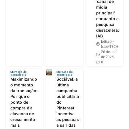
‘canal de
mídia
principal’
enquanto a
pesquisa
desacelera:
IAB
Edição -
Istoé TECH
20 de abril
de 2026
0
Mercado de
Mercado de
Tecnologia
Tecnologia
Maximizando
Sociável: a
o momento
última
da transação:
campanha
Por que o
publicitária
ponto de
do
compra é a
Pinterest
alavanca de
incentiva
crescimento
as pessoas
mais
a sair das