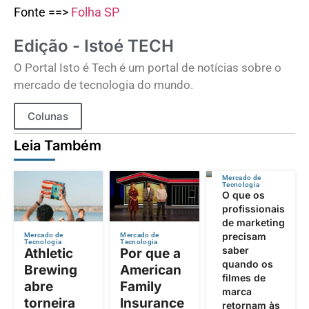
Fonte ==>
Folha SP
Edição - Istoé TECH
O Portal Isto é Tech é um portal de notícias sobre o
mercado de tecnologia do mundo.
Colunas
Leia Também
Mercado de
Tecnologia
O que os
profissionais
de marketing
precisam
Mercado de
Mercado de
Tecnologia
Tecnologia
saber
Athletic
Por que a
quando os
Brewing
American
filmes de
abre
Family
marca
torneira
Insurance
retornam às