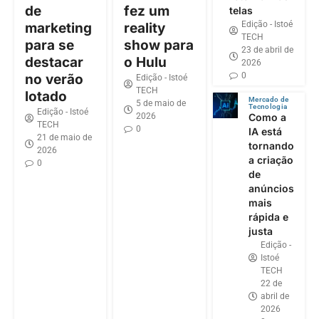
de
fez um
telas
Edição - Istoé
marketing
reality
TECH
para se
show para
23 de abril de
destacar
o Hulu
2026
0
no verão
Edição - Istoé
TECH
lotado
Mercado de
5 de maio de
Tecnologia
Edição - Istoé
2026
Como a
TECH
0
IA está
21 de maio de
tornando
2026
a criação
0
de
anúncios
mais
rápida e
justa
Edição -
Istoé
TECH
22 de
abril de
2026