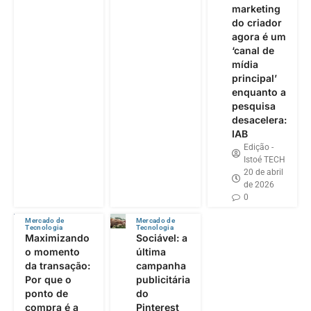
marketing
do criador
agora é um
‘canal de
mídia
principal’
enquanto a
pesquisa
desacelera:
IAB
Edição -
Istoé TECH
20 de abril
de 2026
0
Mercado de
Mercado de
Tecnologia
Tecnologia
Maximizando
Sociável: a
o momento
última
da transação:
campanha
Por que o
publicitária
ponto de
do
compra é a
Pinterest