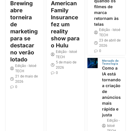
quando os
Brewing
American
filmes de
abre
Family
marca
torneira
Insurance
retornam às
de
fez um
telas
Edição - Istoé
marketing
reality
TECH
para se
show para
23 de abril de
destacar
o Hulu
2026
0
no verão
Edição - Istoé
TECH
lotado
Mercado de
5 de maio de
Tecnologia
Edição - Istoé
2026
Como a
TECH
0
IA está
21 de maio de
tornando
2026
a criação
0
de
anúncios
mais
rápida e
justa
Edição -
Istoé
TECH