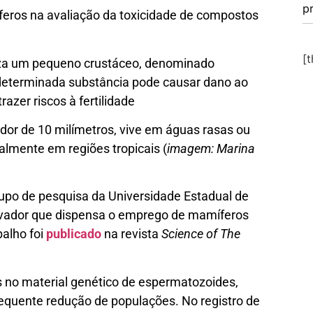
p
ros na avaliação da toxicidade de compostos
[
iza um pequeno crustáceo, denominado
 determinada substância pode causar dano ao
azer riscos à fertilidade
or de 10 milímetros, vive em águas rasas ou
almente em regiões tropicais (
imagem: Marina
po de pesquisa da Universidade Estadual de
ovador que dispensa o emprego de mamíferos
balho foi
publicado
na revista
Science of The
no material genético de espermatozoides,
sequente redução de populações. No registro de