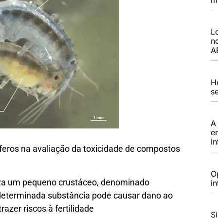
L
n
A
H
s
A
e
in
ros na avaliação da toxicidade de compostos
O
iza um pequeno crustáceo, denominado
i
 determinada substância pode causar dano ao
azer riscos à fertilidade
S