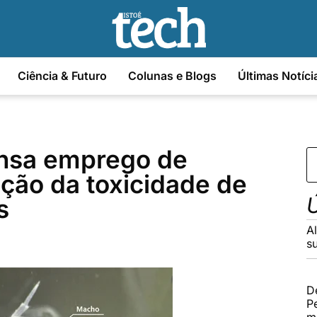
Ciência & Futuro
Colunas e Blogs
Últimas Notíci
nsa emprego de
ção da toxicidade de
Ú
s
A
s
D
Pe
m