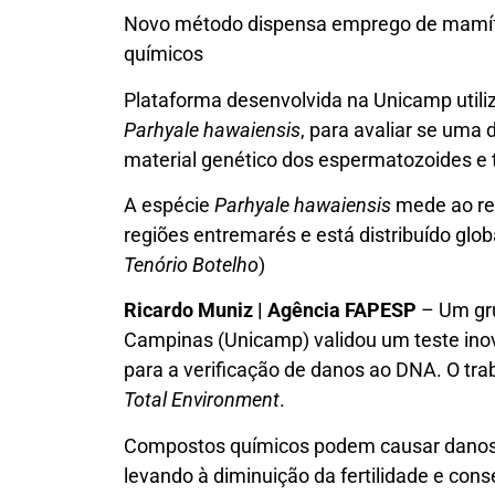
Novo método dispensa emprego de mamífe
químicos
Plataforma desenvolvida na Unicamp util
Parhyale hawaiensis
, para avaliar se uma
material genético dos espermatozoides e tr
A espécie
Parhyale hawaiensis
mede ao red
regiões entremarés e está distribuído glob
Tenório Botelho
)
Ricardo Muniz | Agência FAPESP
– Um gru
Campinas (Unicamp) validou um teste in
para a verificação de danos ao DNA. O tra
Total Environment
.
Compostos químicos podem causar danos 
levando à diminuição da fertilidade e con