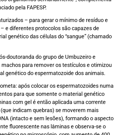
nciado pela FAPESP.
turizados – para gerar o mínimo de resíduo e
 – e diferentes protocolos são capazes de
ial genético das células do “sangue” (chamado
pós-doutoranda do grupo de Umbuzeiro e
 machos para remover os testículos e otimizou
al genético do espermatozoide dos animais.
cometa: após colocar os espermatozoides numa
mentos para que somente o material genético
minas com gel é então aplicada uma corrente
 (que indicam quebras) se moverem mais
NA (intacto e sem lesões), formando o aspecto
nte fluorescente nas lâminas e observa-se o
genético no microscópio, com aumento de 400