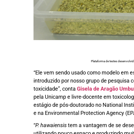
Plataforma de testes desenvolvi
“Ele vem sendo usado como modelo em est
introduzido por nosso grupo de pesquisa
toxicidade”, conta
Gisela de Aragão Umbu
pela Unicamp e livre-docente em toxicolo
estágio de pós-doutorado no National Inst
e na Environmental Protection Agency (EP
“
P. hawaiensis
tem a vantagem de se desenv
utilizando pouco espaço e produzindo m