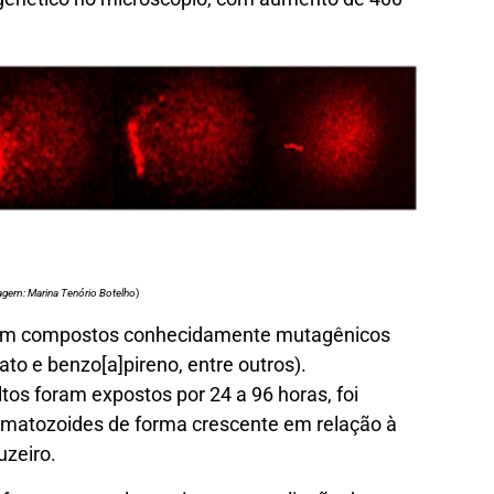
agem: Marina Tenório Botelho
)
do com compostos conhecidamente mutagênicos
to e benzo[a]pireno, entre outros).
s foram expostos por 24 a 96 horas, foi
rmatozoides de forma crescente em relação à
uzeiro.