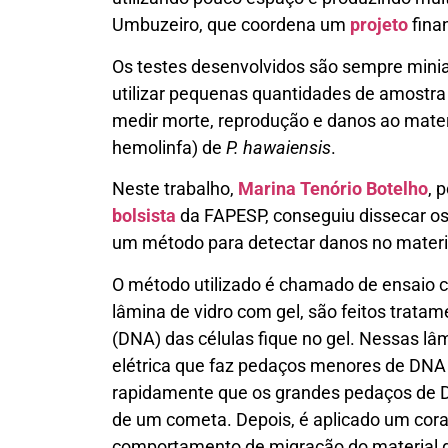
Umbuzeiro, que coordena um
projeto
fina
Os testes desenvolvidos são sempre minia
utilizar pequenas quantidades de amostra
medir morte, reprodução e danos ao mater
hemolinfa) de
P. hawaiensis
.
Neste trabalho,
Marina Tenório Botelho
, 
bolsista
da FAPESP, conseguiu dissecar os
um método para detectar danos no materi
O método utilizado é chamado de ensaio 
lâmina de vidro com gel, são feitos trata
(DNA) das células fique no gel. Nessas lâ
elétrica que faz pedaços menores de DNA
rapidamente que os grandes pedaços de D
de um cometa. Depois, é aplicado um cora
comportamento de migração do material 