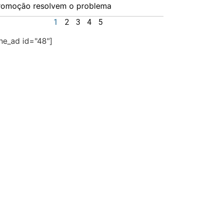
romoção resolvem o problema
1
2
3
4
5
the_ad id="48"]