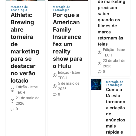
de marketing
precisam
Mercado de
Mercado de
Tecnologia
Tecnologia
saber
Athletic
Por que a
quando os
Brewing
American
filmes de
abre
Family
marca
torneira
Insurance
retornam às
de
fez um
telas
Edição - Istoé
marketing
reality
TECH
para se
show para
23 de abril de
destacar
o Hulu
2026
0
no verão
Edição - Istoé
TECH
lotado
Mercado de
5 de maio de
Tecnologia
Edição - Istoé
2026
Como a
TECH
0
IA está
21 de maio de
tornando
2026
a criação
0
de
anúncios
mais
rápida e