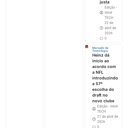
justa
Edição -
Istoé
TECH
22 de
abril de
2026
0
Mercado de
Tecnologia
Heinz dá
início ao
acordo com
a NFL
introduzindo
a 57ª
escolha do
draft no
novo clube
Edição - Istoé
TECH
21 de abril de
2026
0