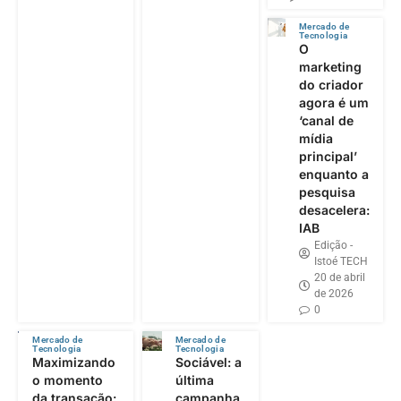
Mercado de
Tecnologia
O
marketing
do criador
agora é um
‘canal de
mídia
principal’
enquanto a
pesquisa
desacelera:
IAB
Edição -
Istoé TECH
20 de abril
de 2026
0
Mercado de
Mercado de
Tecnologia
Tecnologia
Maximizando
Sociável: a
o momento
última
da transação:
campanha