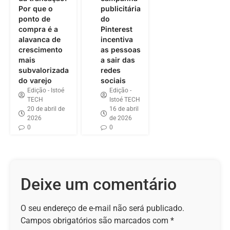
Por que o
publicitária
ponto de
do
compra é a
Pinterest
alavanca de
incentiva
crescimento
as pessoas
mais
a sair das
subvalorizada
redes
do varejo
sociais
Edição - Istoé
Edição -
TECH
Istoé TECH
20 de abril de
16 de abril
2026
de 2026
0
0
Deixe um comentário
O seu endereço de e-mail não será publicado.
Campos obrigatórios são marcados com
*