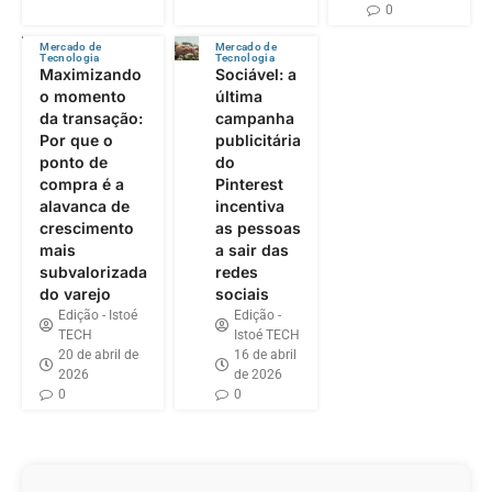
0
Mercado de
Mercado de
Tecnologia
Tecnologia
Maximizando
Sociável: a
o momento
última
da transação:
campanha
Por que o
publicitária
ponto de
do
compra é a
Pinterest
alavanca de
incentiva
crescimento
as pessoas
mais
a sair das
subvalorizada
redes
do varejo
sociais
Edição - Istoé
Edição -
TECH
Istoé TECH
20 de abril de
16 de abril
2026
de 2026
0
0