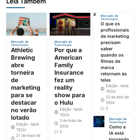
Leia Também
Mercado de
Tecnologia
O que os
profissionais
de marketing
precisam
Mercado de
Mercado de
Tecnologia
Tecnologia
saber
Athletic
Por que a
quando os
Brewing
American
filmes de
abre
Family
marca
torneira
Insurance
retornam às
de
fez um
telas
Edição - Istoé
marketing
reality
TECH
para se
show para
23 de abril de
destacar
o Hulu
2026
0
no verão
Edição - Istoé
TECH
lotado
Mercado de
5 de maio de
Tecnologia
Edição - Istoé
2026
Como a
TECH
0
IA está
21 de maio de
tornando