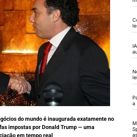
C
l
I
a
N
l
P
a
egócios do mundo é inaugurada exatamente no
M
ifas impostas por Donald Trump — uma
S
a
ociação em tempo real