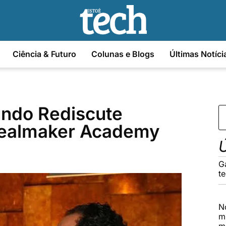
Ciência & Futuro
Colunas e Blogs
Últimas Notíci
undo Rediscute
Dealmaker Academy
Ú
G
t
N
m
m