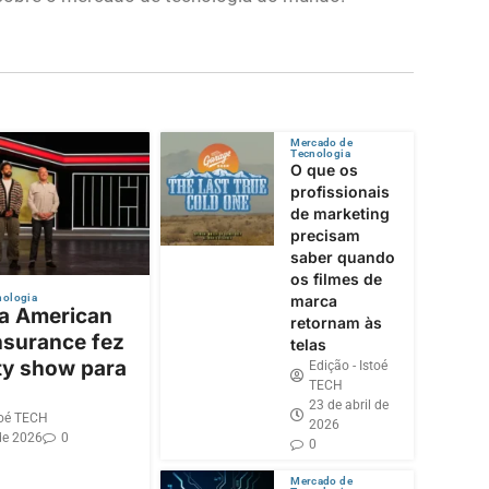
Mercado de
Tecnologia
O que os
profissionais
de marketing
precisam
saber quando
os filmes de
nologia
marca
 a American
retornam às
nsurance fez
telas
ty show para
Edição - Istoé
TECH
23 de abril de
toé TECH
2026
de 2026
0
0
Mercado de