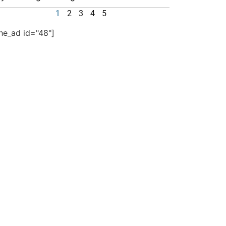
1
2
3
4
5
the_ad id="48"]