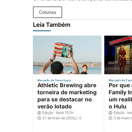
Colunas
Leia Também
Mercado de Tecnologia
Mercado de Tec
Athletic Brewing abre
Por que
torneira de marketing
Family I
para se destacar no
um reali
verão lotado
o Hulu
Edição - Istoé TECH
Edição - Is
21 de maio de 2026
0
5 de maio 