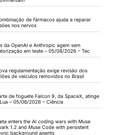
ombinação de fármacos ajuda a reparar
esões nos nervos
As da OpenAI e Anthropic agem sem
utorização em teste – 05/08/2026 – Tec
ova regulamentação exige revisão dos
eilões de veículos removidos no Brasil
arte de foguete Falcon 9, da SpaceX, atinge
 Lua – 05/08/2026 – Ciência
eta enters the AI coding wars with Muse
park 1.2 and Muse Code with persistent
sync background agents