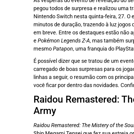
Às vésperas do evento de revelação do s
pegou todos de surpresa e realizou uma t
Nintendo Switch nesta quinta-feira, 27. O 
minutos de duração, trazendo à luz jogos
em breve. Entre os destaques estão não 
e
Pokémon Legends Z-A
, mas também su
mesmo
Patapon
, uma franquia do PlaySta
É possível dizer que se tratou de um even
carregado de boas surpresas para os joga
linhas a seguir, o resumão com os princip
você ficar por dentro das novidades. Confi
Raidou Remastered: The
Army
Raidou Remastered: The Mistery of the Sou
Shin Megami Tensei que fez sua estreia or