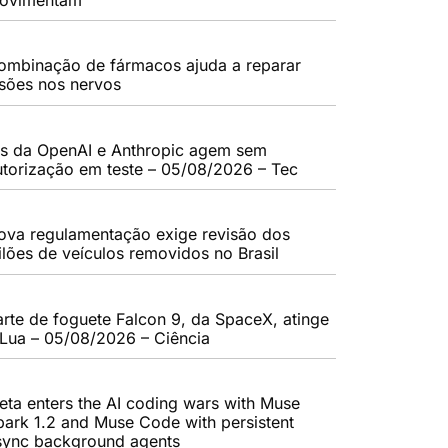
ombinação de fármacos ajuda a reparar
esões nos nervos
As da OpenAI e Anthropic agem sem
utorização em teste – 05/08/2026 – Tec
ova regulamentação exige revisão dos
eilões de veículos removidos no Brasil
arte de foguete Falcon 9, da SpaceX, atinge
 Lua – 05/08/2026 – Ciência
eta enters the AI coding wars with Muse
park 1.2 and Muse Code with persistent
sync background agents