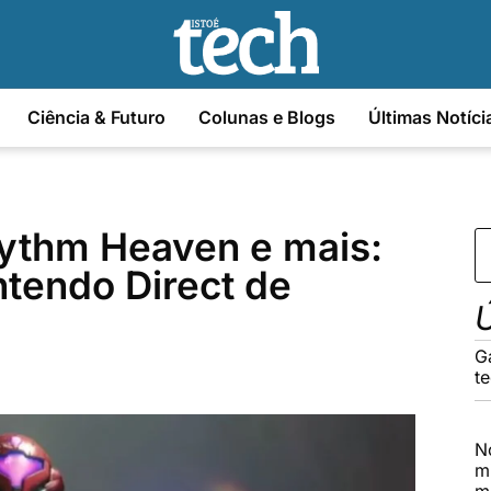
Ciência & Futuro
Colunas e Blogs
Últimas Notíci
hythm Heaven e mais:
ntendo Direct de
Ú
G
t
N
m
m