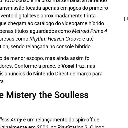
eu novo console na próxima semana, a Nintendo
ransmissão focada apenas em jogos do primeiro
evento digital teve aproximadamente trinta
[
 que chegam ao catálogo do videogame híbrido
apenas títulos aguardados como
Metroid Prime 4
rpresas como
Rhythm Heaven Groove
e até
tion, sendo relançada no console híbrido.
to de menor escopo, mas ainda assim foi
dores. Conforme a praxe, o
Voxel
traz, nas
ais anúncios do Nintendo Direct de março para
ra
 Mistery the Soulless
lless Army
é um relançamento do spin-off de
iginalmente em 2006, no PlayStation 2. O jogo