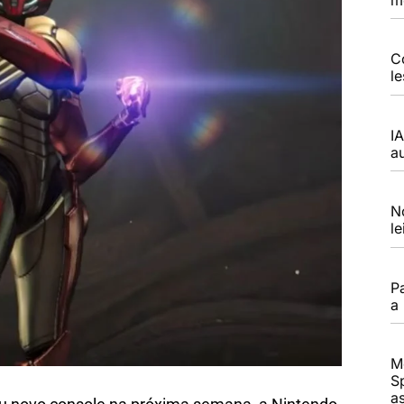
C
l
I
a
N
l
P
a
M
S
a