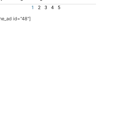
1
2
3
4
5
the_ad id="48"]