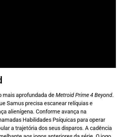
d
o mais aprofundada de
Metroid Prime 4 Beyond
.
ue Samus precisa escanear relíquias e
aça alienígena. Conforme avança na
amadas Habilidades Psíquicas para operar
lar a trajetória dos seus disparos. A cadência
elhante aos jogos anteriores da série. O jogo