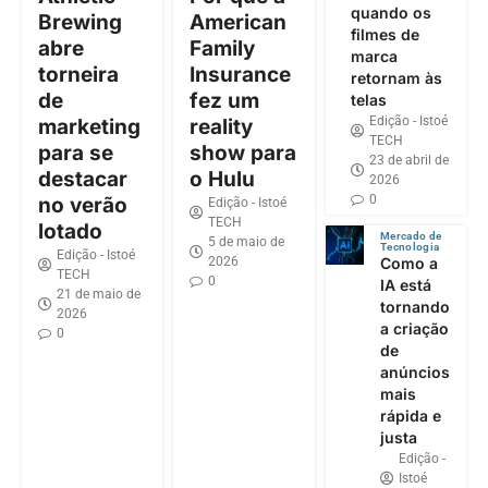
quando os
Brewing
American
filmes de
abre
Family
marca
torneira
Insurance
retornam às
de
fez um
telas
Edição - Istoé
marketing
reality
TECH
para se
show para
23 de abril de
destacar
o Hulu
2026
0
no verão
Edição - Istoé
TECH
lotado
Mercado de
5 de maio de
Tecnologia
Edição - Istoé
2026
Como a
TECH
0
IA está
21 de maio de
tornando
2026
a criação
0
de
anúncios
mais
rápida e
justa
Edição -
Istoé