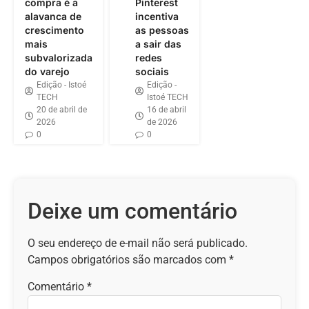
compra é a
Pinterest
alavanca de
incentiva
crescimento
as pessoas
mais
a sair das
subvalorizada
redes
do varejo
sociais
Edição - Istoé
Edição -
TECH
Istoé TECH
20 de abril de
16 de abril
2026
de 2026
0
0
Deixe um comentário
O seu endereço de e-mail não será publicado.
Campos obrigatórios são marcados com
*
Comentário
*