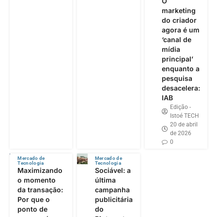
O
marketing
do criador
agora é um
‘canal de
mídia
principal’
enquanto a
pesquisa
desacelera:
IAB
Edição -
Istoé TECH
20 de abril
de 2026
0
Mercado de
Mercado de
Tecnologia
Tecnologia
Maximizando
Sociável: a
o momento
última
da transação:
campanha
Por que o
publicitária
ponto de
do