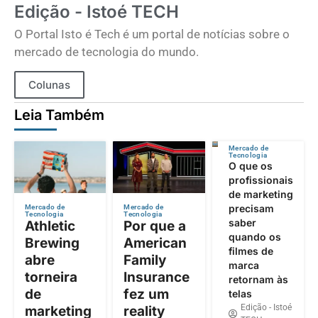
Edição - Istoé TECH
O Portal Isto é Tech é um portal de notícias sobre o
mercado de tecnologia do mundo.
Colunas
Leia Também
Mercado de
Tecnologia
O que os
profissionais
de marketing
precisam
Mercado de
Mercado de
Tecnologia
Tecnologia
saber
Athletic
Por que a
quando os
Brewing
American
filmes de
abre
Family
marca
torneira
Insurance
retornam às
de
fez um
telas
Edição - Istoé
marketing
reality