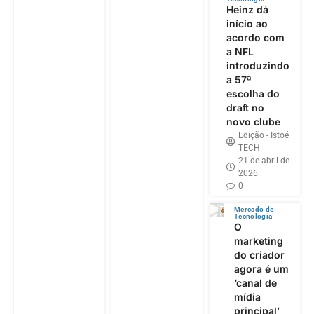
Heinz dá
início ao
acordo com
a NFL
introduzindo
a 57ª
escolha do
draft no
novo clube
Edição - Istoé
TECH
21 de abril de
2026
0
Mercado de
Tecnologia
O
marketing
do criador
agora é um
‘canal de
mídia
principal’