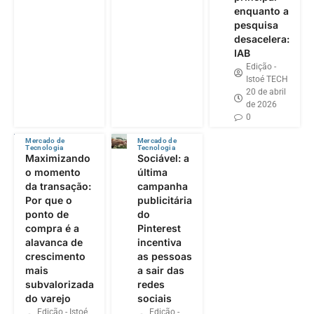
enquanto a
pesquisa
desacelera:
IAB
Edição -
Istoé TECH
20 de abril
de 2026
0
Mercado de
Mercado de
Tecnologia
Tecnologia
Maximizando
Sociável: a
o momento
última
da transação:
campanha
Por que o
publicitária
ponto de
do
compra é a
Pinterest
alavanca de
incentiva
crescimento
as pessoas
mais
a sair das
subvalorizada
redes
do varejo
sociais
Edição - Istoé
Edição -