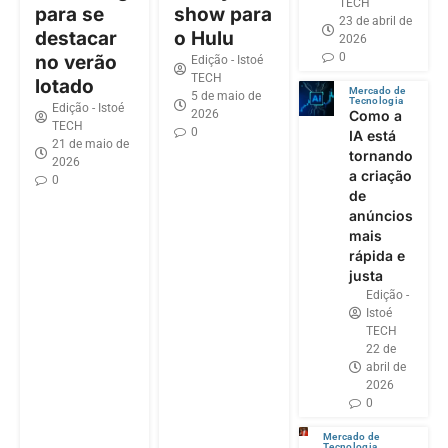
TECH
para se
show para
23 de abril de
destacar
o Hulu
2026
0
no verão
Edição - Istoé
TECH
lotado
Mercado de
5 de maio de
Tecnologia
Edição - Istoé
2026
Como a
TECH
0
IA está
21 de maio de
tornando
2026
a criação
0
de
anúncios
mais
rápida e
justa
Edição -
Istoé
TECH
22 de
abril de
2026
0
Mercado de
Tecnologia