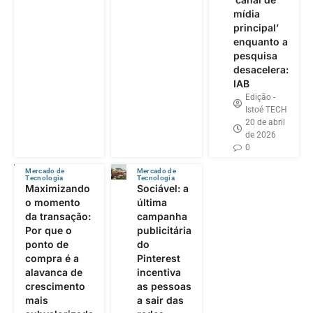
mídia
principal’
enquanto a
pesquisa
desacelera:
IAB
Edição -
Istoé TECH
20 de abril
de 2026
0
Mercado de
Mercado de
Tecnologia
Tecnologia
Maximizando
Sociável: a
o momento
última
da transação:
campanha
Por que o
publicitária
ponto de
do
compra é a
Pinterest
alavanca de
incentiva
crescimento
as pessoas
mais
a sair das