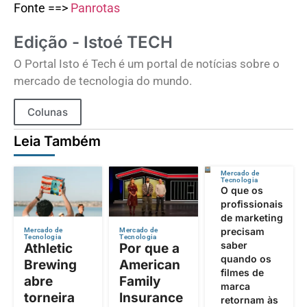
Fonte ==>
Panrotas
Edição - Istoé TECH
O Portal Isto é Tech é um portal de notícias sobre o
mercado de tecnologia do mundo.
Colunas
Leia Também
Mercado de
Tecnologia
O que os
profissionais
de marketing
precisam
Mercado de
Mercado de
Tecnologia
Tecnologia
saber
Athletic
Por que a
quando os
Brewing
American
filmes de
abre
Family
marca
torneira
Insurance
retornam às