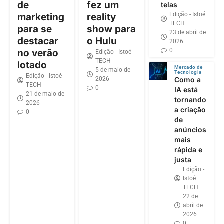
de
fez um
telas
Edição - Istoé
marketing
reality
TECH
para se
show para
23 de abril de
destacar
o Hulu
2026
0
no verão
Edição - Istoé
TECH
lotado
Mercado de
5 de maio de
Tecnologia
Edição - Istoé
2026
Como a
TECH
0
IA está
21 de maio de
tornando
2026
a criação
0
de
anúncios
mais
rápida e
justa
Edição -
Istoé
TECH
22 de
abril de
2026
0