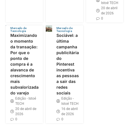
Istoé TECH
20 de abril
de 2026
0
Mercado de
Mercado de
Tecnologia
Tecnologia
Maximizando
Sociável: a
o momento
última
da transação:
campanha
Por que o
publicitária
ponto de
do
compra é a
Pinterest
alavanca de
incentiva
crescimento
as pessoas
mais
a sair das
subvalorizada
redes
do varejo
sociais
Edição - Istoé
Edição -
TECH
Istoé TECH
20 de abril de
16 de abril
2026
de 2026
0
0