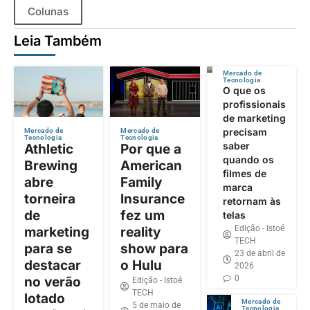
Colunas
Leia Também
Mercado de
Tecnologia
O que os
profissionais
de marketing
precisam
Mercado de
Mercado de
Tecnologia
Tecnologia
saber
Athletic
Por que a
quando os
Brewing
American
filmes de
abre
Family
marca
torneira
Insurance
retornam às
de
fez um
telas
Edição - Istoé
marketing
reality
TECH
para se
show para
23 de abril de
destacar
o Hulu
2026
0
no verão
Edição - Istoé
TECH
lotado
Mercado de
5 de maio de
Tecnologia