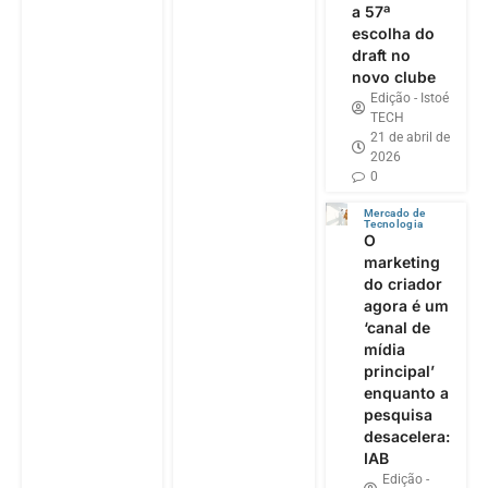
a 57ª
escolha do
draft no
novo clube
Edição - Istoé
TECH
21 de abril de
2026
0
Mercado de
Tecnologia
O
marketing
do criador
agora é um
‘canal de
mídia
principal’
enquanto a
pesquisa
desacelera:
IAB
Edição -