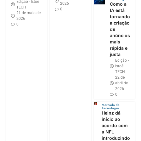
Edição - Istoé
2026
Como a
TECH
0
IA está
21 de maio de
tornando
2026
a criação
0
de
anúncios
mais
rápida e
justa
Edição -
Istoé
TECH
22 de
abril de
2026
0
Mercado de
Tecnologia
Heinz dá
início ao
acordo com
a NFL
introduzindo