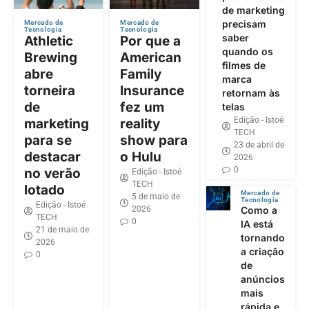
de marketing
precisam
Mercado de
Mercado de
Tecnologia
Tecnologia
saber
Athletic
Por que a
quando os
Brewing
American
filmes de
abre
Family
marca
torneira
Insurance
retornam às
de
fez um
telas
Edição - Istoé
marketing
reality
TECH
para se
show para
23 de abril de
destacar
o Hulu
2026
0
no verão
Edição - Istoé
TECH
lotado
Mercado de
5 de maio de
Tecnologia
Edição - Istoé
2026
Como a
TECH
0
IA está
21 de maio de
tornando
2026
a criação
0
de
anúncios
mais
rápida e