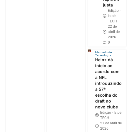
justa
Edição -
Istoé
TECH
22 de
abril de
2026
0
Mercado de
Tecnologia
Heinz dá
início ao
acordo com
a NFL
introduzindo
a 57ª
escolha do
draft no
novo clube
Edição - Istoé
TECH
21 de abril de
2026