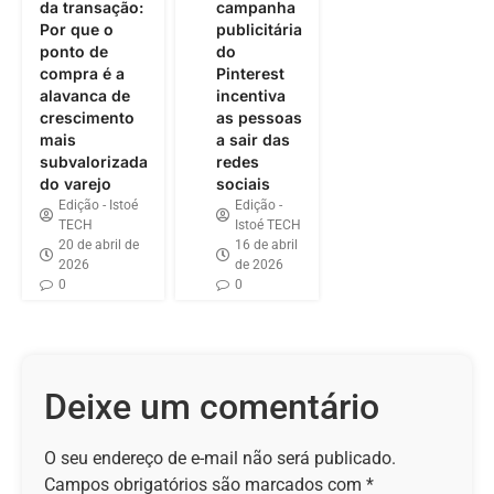
da transação:
campanha
Por que o
publicitária
ponto de
do
compra é a
Pinterest
alavanca de
incentiva
crescimento
as pessoas
mais
a sair das
subvalorizada
redes
do varejo
sociais
Edição - Istoé
Edição -
TECH
Istoé TECH
20 de abril de
16 de abril
2026
de 2026
0
0
Deixe um comentário
O seu endereço de e-mail não será publicado.
Campos obrigatórios são marcados com
*