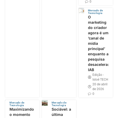
0
Mercado de
Tecnologia
O
marketing
do criador
agora é um
‘canal de
mídia
principal’
enquanto a
pesquisa
desacelera:
IAB
Edição -
Istoé TECH
20 de abril
de 2026
0
Mercado de
Mercado de
Tecnologia
Tecnologia
Maximizando
Sociável: a
o momento
última