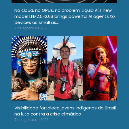
No cloud, no GPUs, no problem: Liquid AI's new
model LFM2.5-2.6B brings powerful AI agents to
devices as small as…
7 de agosto de 2026
Visibilidade fortalece jovens indígenas do Brasil
na luta contra a crise climática
7 de agosto de 2026