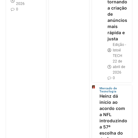
tornando
2026
a criação
0
de
anúncios
mais
rápida e
justa
Edição -
Istoé
TECH
22 de
abril de
2026
0
Mercado de
Tecnologia
Heinz dá
início ao
acordo com
a NFL
introduzindo
a 57ª
escolha do