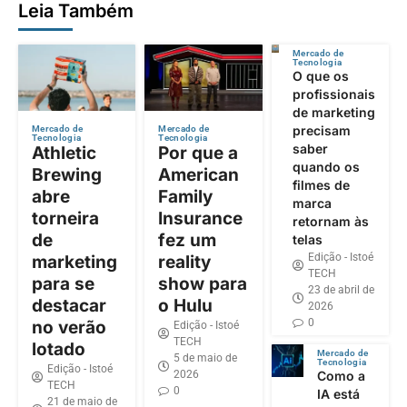
Leia Também
Mercado de
Tecnologia
O que os
profissionais
de marketing
precisam
Mercado de
Mercado de
Tecnologia
Tecnologia
saber
Athletic
Por que a
quando os
Brewing
American
filmes de
abre
Family
marca
torneira
Insurance
retornam às
de
fez um
telas
Edição - Istoé
marketing
reality
TECH
para se
show para
23 de abril de
destacar
o Hulu
2026
0
no verão
Edição - Istoé
TECH
lotado
Mercado de
5 de maio de
Tecnologia
Edição - Istoé
2026
Como a
TECH
0
IA está
21 de maio de