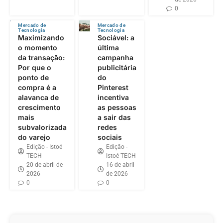
0
Mercado de
Mercado de
Tecnologia
Tecnologia
Maximizando
Sociável: a
o momento
última
da transação:
campanha
Por que o
publicitária
ponto de
do
compra é a
Pinterest
alavanca de
incentiva
crescimento
as pessoas
mais
a sair das
subvalorizada
redes
do varejo
sociais
Edição - Istoé
Edição -
TECH
Istoé TECH
20 de abril de
16 de abril
2026
de 2026
0
0