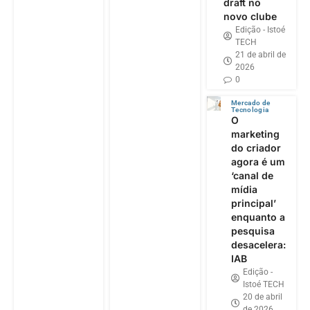
draft no
novo clube
Edição - Istoé
TECH
21 de abril de
2026
0
Mercado de
Tecnologia
O
marketing
do criador
agora é um
‘canal de
mídia
principal’
enquanto a
pesquisa
desacelera:
IAB
Edição -
Istoé TECH
20 de abril
de 2026